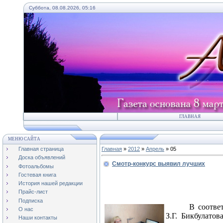
Суббота, 08.08.2026, 05:16
ГЛАВНАЯ
МЕНЮ САЙТА
Главная страница
Главная
»
2012
»
Апрель
»
05
Доска объявлений
Смотр-конкурс выявил лучших
Фотоальбомы
Гостевая книга
История нашей редакции
Прайс-лист
Подписка
В соотве
О нас
З.Г. Бикбулато
Наши контакты