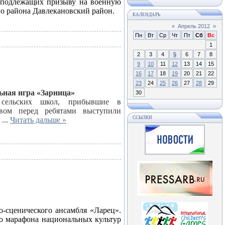
, подлежащих призыву на военную
о района Давлекановский район.
КАЛЕНДАРЬ
«
Апрель 2012
»
Пн
Вт
Ср
Чт
Пт
Сб
Вс
1
2
3
4
5
6
7
8
9
10
11
12
13
14
15
16
17
18
19
20
21
22
23
24
25
26
27
28
29
ьная игра «Зарница»
30
 сельских школ, прибывшие в
вом перед ребятами выступили
ССЫЛКИ
л
...
Читать дальше »
-сценического ансамбля «Ларец».
го марафона национальных культур