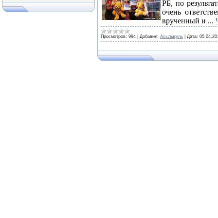
РБ, по результа
очень ответств
врученный и
...
Просмотров:
994
|
Добавил:
Асылыкуль
|
Дата:
05.04.20