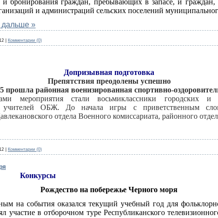
а и бронирования граждан, пребывающих в запасе, и граждан
рганизаций и администраций сельских поселений муниципальног
 дальше »
12
|
Комментарии (0)
Допризывная подготовка
Препятствия преодолены успешно
 5 прошла районная военизированная спортивно-оздоровител
ками мероприятия стали восьмиклассники городских и
 учителей ОБЖ. До начала игры с приветственным сло
авлекановского отдела Военного комиссариата, районного отде
12
|
Комментарии (0)
ря
Конкурсы
Рождество на побережье Черного моря
ым на события оказался текущий учебный год для фольклорно
ял участие в отборочном туре Республиканского телевизионно