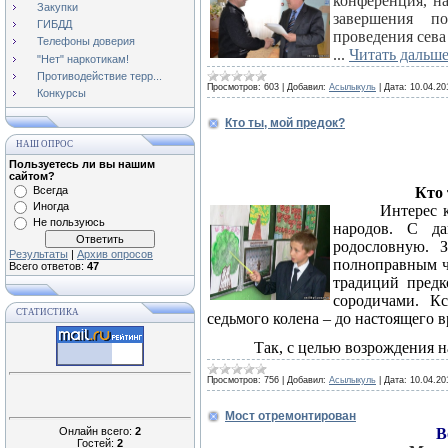
конференция, н
Закупки
завершения п
ГИБДД
проведения сева
Телефоны доверия
...
Читать дальше
"Нет" наркотикам!
Противодействие терр...
Просмотров:
603
|
Добавил:
Асылыкуль
|
Дата:
10.04.20
Конкурсы
Кто ты, мой предок?
НАШ ОПРОС
Пользуетесь ли вы нашим
сайтом?
Всегда
Кто 
Иногда
Интерес 
Не пользуюсь
народов. С да
родословную. 
Результаты
|
Архив опросов
полноправным ч
Всего ответов:
47
традиций предк
сородичами. К
СТАТИСТИКА
седьмого колена – до настоящего 
Так, с целью возрождения 
Просмотров:
756
|
Добавил:
Асылыкуль
|
Дата:
10.04.20
Мост отремонтирован
Онлайн всего:
2
В
Гостей:
2