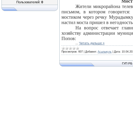
Мост
Пользователей:
0
Жители микрорайона телев
письмом, в котором говорится
мостиком через речку Мурадымку
настил моста пришел в негодность
На вопрос отвечает глав
хозяйству администрации муници
Попов:
...
Читать дальше »
Просмотров:
607
|
Добавил:
Асылыкуль
|
Дата:
10.04.20
ГУП РБ