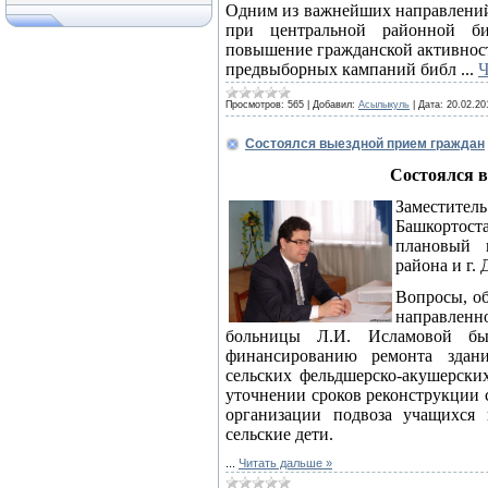
Одним из важнейших направлени
при центральной районной биб
повышение гражданской активност
предвыборных кампаний библ
...
Ч
Просмотров:
565
|
Добавил:
Асылыкуль
|
Дата:
20.02.20
Состоялся выездной прием граждан
Состоялся 
Заместител
Башкортос
плановый 
района и г.
Вопросы, о
направленн
больницы Л.И. Исламовой б
финансированию ремонта здан
сельских фельдшерско-акушерски
уточнении сроков реконструкции
организации подвоза учащихся
сельские дети.
...
Читать дальше »