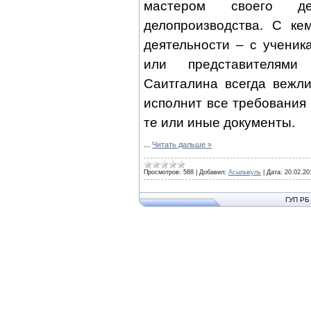
мастером своего д
делопроизводства. С к
деятельности – с ученик
или представителями 
Саитгалина всегда вежл
исполнит все требования 
те или иные документы.
...
Читать дальше »
Просмотров:
588
|
Добавил:
Асылыкуль
|
Дата:
20.02.20
ГУП РБ