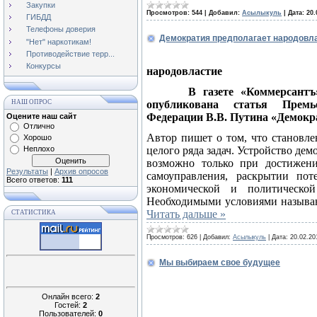
Закупки
Просмотров:
544
|
Добавил:
Асылыкуль
|
Дата:
20.
ГИБДД
Телефоны доверия
Демократия предполагает народовл
"Нет" наркотикам!
Противодействие терр...
Демократи
Конкурсы
народовластие
В газете «Коммерсантъ» (
НАШ ОПРОС
опубликована статья Премь
Федерации В.В. Путина «Демокра
Оцените наш сайт
Отлично
Автор пишет о том, что становле
Хорошо
Неплохо
целого ряда задач. Устройство дем
возможно только при достижени
Результаты
|
Архив опросов
самоуправления, раскрытии пот
Всего ответов:
111
экономической и политическо
Необходимыми условиями называю
Читать дальше »
СТАТИСТИКА
Просмотров:
626
|
Добавил:
Асылыкуль
|
Дата:
20.02.20
Мы выбираем свое будущее
Выборы
Онлайн всего:
2
Мы выбираем
Гостей:
2
Пользователей:
0