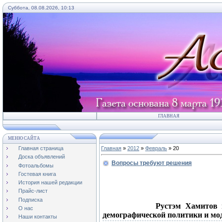
Суббота, 08.08.2026, 10:13
ГЛАВНАЯ
МЕНЮ САЙТА
Главная страница
Главная
»
2012
»
Февраль
»
20
Доска объявлений
Вопросы требуют решения
Фотоальбомы
Гостевая книга
Акту
История нашей редакции
Вопросы тр
Прайс-лист
Подписка
Рустэм Хамитов принял 
О нас
демографической политики
Наши контакты