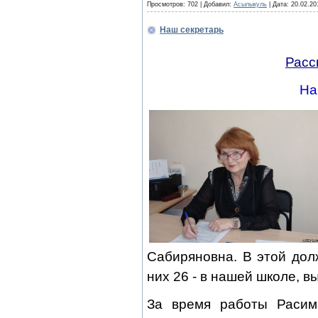
Просмотров:
702
|
Добавил:
Асылыкуль
|
Дата:
20.02.20
Наш секретарь
Расс
На
Сабиряновна. В этой дол
них 26 - в нашей школе, в
За время работы Расим