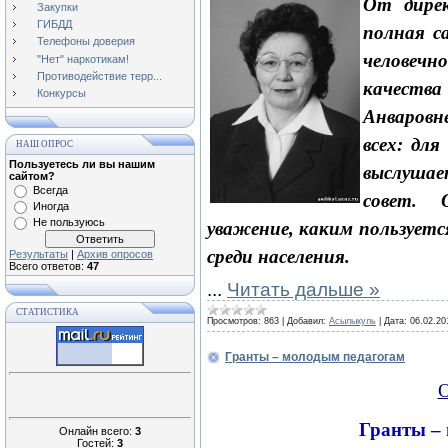
От дире
Закупки
ГИБДД
полная с
Телефоны доверия
человечн
"Нет" наркотикам!
Противодействие терр...
качеств
Конкурсы
Анваровн
всех: для
НАШ ОПРОС
Пользуетесь ли вы нашим
выслушае
сайтом?
Всегда
совет. 
Иногда
Не пользуюсь
уважение, каким пользуетс
среди населения.
Результаты
|
Архив опросов
Всего ответов:
47
...
Читать дальше »
СТАТИСТИКА
Просмотров:
863
|
Добавил:
Асылыкуль
|
Дата:
06.02.20
Гранты – молодым педагогам
О
Гранты –
Онлайн всего:
3
Гостей:
3