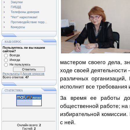
Закупки
ГИБДД
Телефоны доверия
"Нет" наркотикам!
Противодействие терр...
Конкурсы
НАШ ОПРОС
Пользуетесь ли вы нашим
сайтом?
Всегда
Иногда
мастером своего дела, з
Не пользуюсь
ходе своей деятельности 
Результаты
|
Архив опросов
Всего ответов:
47
различных организаций, 
исполнит все требования 
СТАТИСТИКА
За время ее работы до
общественной работе; на
избирательной комиссии.
с ней.
Онлайн всего:
2
Гостей:
2