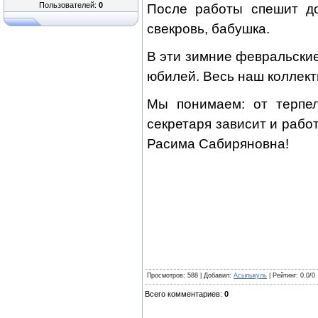
Пользователей:
0
После работы спешит до
свекровь, бабушка.
В эти зимние февральски
юбилей. Весь наш коллект
Мы понимаем: от терпел
секретаря зависит и рабо
Расима Сабиряновна!
Просмотров
: 588 |
Добавил
:
Асылыкуль
|
Рейтинг
:
0.0
/
0
Всего комментариев
:
0