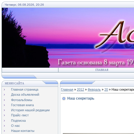
Четверг, 06.08.2026, 20:26
ГЛАВНАЯ
МЕНЮ САЙТА
Главная страница
Главная
»
2012
»
Февраль
»
20
» Наш секретар
Доска объявлений
Наш секретарь
Фотоальбомы
Гостевая книга
История нашей редакции
Прайс-лист
Подписка
О нас
Наши контакты