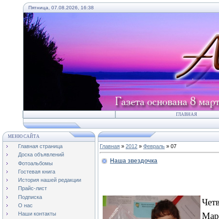
Пятница, 07.08.2026, 16:38
ГЛАВНАЯ
МЕНЮ САЙТА
Главная страница
Главная
»
2012
»
Февраль
»
07
Доска объявлений
Наша звездочка
Фотоальбомы
Гостевая книга
История нашей редакции
Прайс-лист
Подписка
Чет
О нас
Мар
Наши контакты