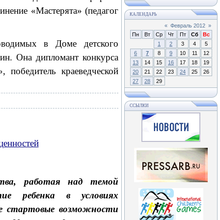
инение «Мастерята» (педагог
КАЛЕНДАРЬ
«
Февраль 2012
»
Пн
Вт
Ср
Чт
Пт
Сб
Вс
оводимых в Доме детского
1
2
3
4
5
6
7
8
9
10
11
12
рин. Она дипломант конкурса
13
14
15
16
17
18
19
, победитель краеведческой
20
21
22
23
24
25
26
27
28
29
ССЫЛКИ
ценностей
ства, работая над темой
тие ребенка в условиях
ые стартовые возможности