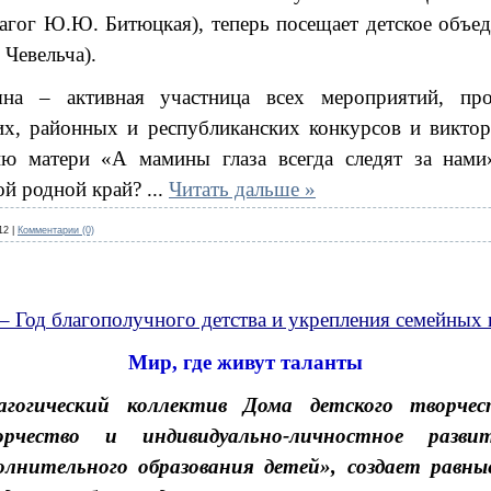
дагог Ю.Ю. Битюцкая), теперь посещает детское объед
 Чевельча).
яна – активная участница всех мероприятий, пр
ких, районных и республиканских конкурсов и викто
ю матери «А мамины глаза всегда следят за нами»
ой родной край?
...
Читать дальше »
12
|
Комментарии (0)
 – Год благополучного детства и укрепления семейных 
Мир, где живут таланты
агогический коллектив Дома детского творче
орчество и индивидуально-личностное разви
олнительного образования детей», создает равн