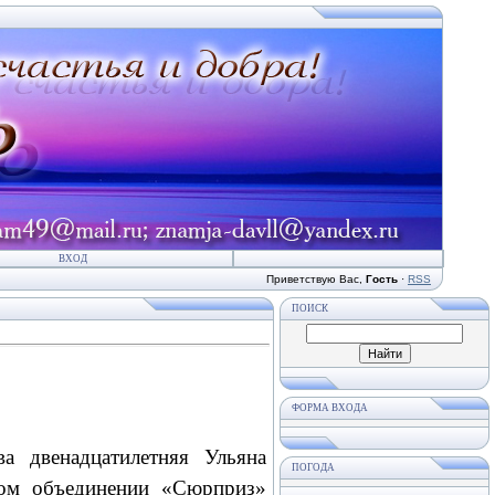
ВХОД
Приветствую Вас
,
Гость
·
RSS
ПОИСК
ФОРМА ВХОДА
а двенадцатилетняя Ульяна
ПОГОДА
ном объединении «Сюрприз»