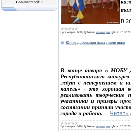
каж
Пользователей:
0
тал
В 2
Просмотров:
688
|
Добавил:
Асылыкуль
|
Дата:
07.02.20
Юные дарования выступили ярко
В конце января в МОБУ 
Республиканского конкурса
ждут с нетерпением и шк
капель» - это хорошая в
реализовать творческие 
участники и призеры про
состязании приняли участ
города и района.
...
Читать 
Просмотров:
576
|
Добавил:
Асылыкуль
|
Дата:
07.02.20