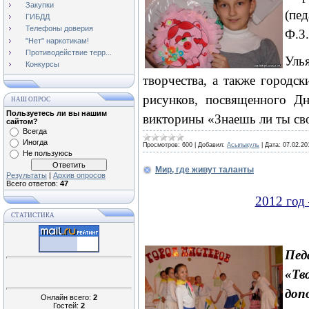
Закупки
(пе
ГИБДД
Телефоны доверия
Ф.З.
"Нет" наркотикам!
Противодействие терр...
Уль
Конкурсы
творчества, а также городс
рисунков, посвященного Дн
НАШ ОПРОС
Пользуетесь ли вы нашим
викторины «Знаешь ли ты св
сайтом?
Всегда
Иногда
Просмотров:
600
|
Добавил:
Асылыкуль
|
Дата:
07.02.20
Не пользуюсь
Мир, где живут таланты
Результаты
|
Архив опросов
Всего ответов:
47
2012 год
СТАТИСТИКА
Пед
«Тв
доп
Онлайн всего:
2
Гостей:
2