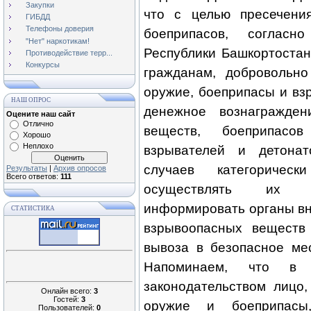
Закупки
что с целью пресечени
ГИБДД
Телефоны доверия
боеприпасов, согласн
"Нет" наркотикам!
Республики Башкортостан
Противодействие терр...
Конкурсы
гражданам, добровольн
оружие, боеприпасы и вз
НАШ ОПРОС
денежное вознагражде
Оцените наш сайт
Отлично
веществ, боеприпасов
Хорошо
Неплохо
взрывателей и детона
случаев категорическ
Результаты
|
Архив опросов
Всего ответов:
111
осуществлять их тр
информировать органы вн
СТАТИСТИКА
взрывоопасных веществ
вывоза в безопасное ме
Напоминаем, что в 
законодательством лицо
Онлайн всего:
3
Гостей:
3
оружие и боеприпасы,
Пользователей:
0