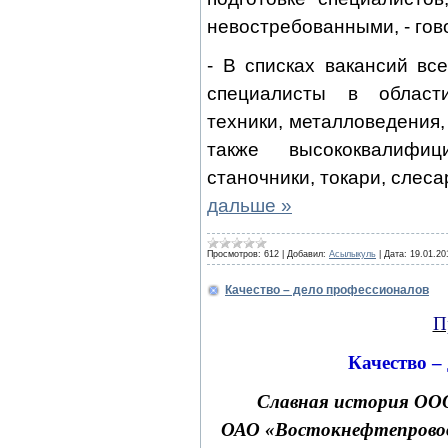
невостребованными, - гово
- В списках вакансий вс
специалисты в област
техники, металловедения, 
также высококвалифи
станочники, токари, слес
дальше »
Просмотров:
612
|
Добавил:
Асылыкуль
|
Дата:
19.01.20
Качество – дело профессионалов
П
Качество –
Славная история ООО
ОАО «Востокнефтепроводс