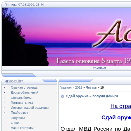
Пятница, 07.08.2026, 23:44
ГЛАВНАЯ
МЕНЮ САЙТА
Главная страница
Главная
»
2012
»
Январь
»
19
Доска объявлений
Сдай оружие – получи деньги
Фотоальбомы
Гостевая книга
На стр
История нашей редакции
Прайс-лист
Сдай оруж
Подписка
О нас
Отдел МВД России по Да
Наши контакты