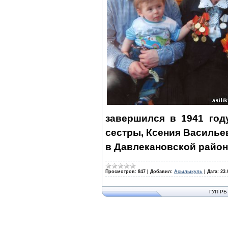
завершился в 1941 год
сестры, Ксения Васильев
в Давлекановской райо
Просмотров:
847
|
Добавил:
Асылыкуль
|
Дата:
23.
ГУП РБ