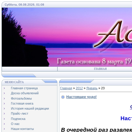
Суббота, 08.08.2026, 01:08
ГЛАВНАЯ
МЕНЮ САЙТА
Главная страница
Главная
»
2012
»
Январь
»
23
Доска объявлений
Настоящее чудо!
Фотоальбомы
Гостевая книга
История нашей редакции
Прайс-лист
Нас
Подписка
О нас
В очередной раз развл
Наши контакты