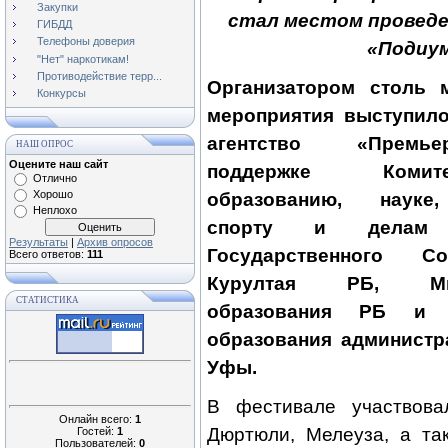
Закупки
стал местом проведе
ГИБДД
Телефоны доверия
«Подиу
"Нет" наркотикам!
Противодействие терр...
Организатором столь 
Конкурсы
мероприятия выступил
агентство «Премь
НАШ ОПРОС
Оцените наш сайт
поддержке Коми
Отлично
Хорошо
образованию, науке,
Неплохо
спорту и делам 
Результаты
|
Архив опросов
Государственного С
Всего ответов:
111
Курултая РБ, Мин
СТАТИСТИКА
образования РБ и У
образования администр
Уфы.
В фестивале участвова
Онлайн всего:
1
Дюртюли, Мелеуза, а та
Гостей:
1
Пользователей:
0