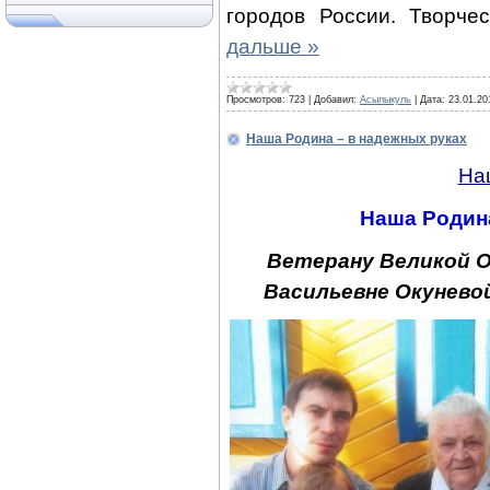
городов России. Творче
дальше »
Просмотров:
723
|
Добавил:
Асылыкуль
|
Дата:
23.01.20
Наша Родина – в надежных руках
На
Наша Родина
Ветерану Великой 
Васильевне Окунево