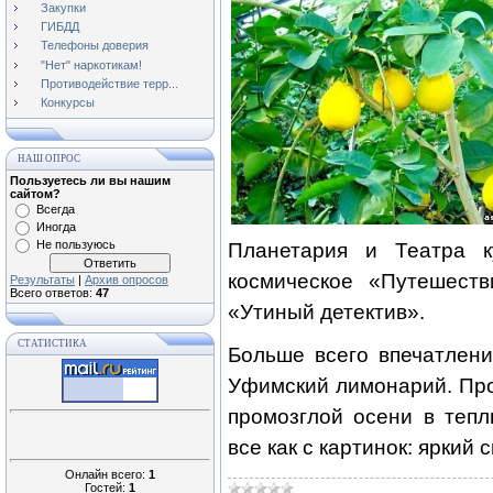
Закупки
ГИБДД
Телефоны доверия
"Нет" наркотикам!
Противодействие терр...
Конкурсы
НАШ ОПРОС
Пользуетесь ли вы нашим
сайтом?
Всегда
Иногда
Не пользуюсь
Планетария и Театра к
космическое «Путешест
Результаты
|
Архив опросов
Всего ответов:
47
«Утиный детектив».
СТАТИСТИКА
Больше всего впечатлен
Уфимский лимонарий.
Про
промозглой осени в тепл
все как с картинок: яркий 
Онлайн всего:
1
Гостей:
1