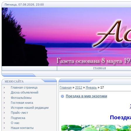
Пятница, 07.08.2026, 23:00
ГЛАВНАЯ
МЕНЮ САЙТА
Главная страница
Главная
»
2012
»
Январь
»
17
Доска объявлений
Поездка в мир экзотики
Фотоальбомы
Гостевая книга
История нашей редакции
Прайс-лист
Поездк
Подписка
О нас
Наши контакты