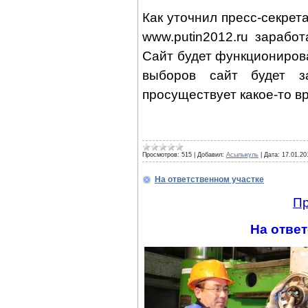
Как уточнил пресс-секрет
www.putin2012.ru зарабо
Сайт будет функционирова
выборов сайт будет з
просуществует какое-то в
Просмотров:
515
|
Добавил:
Асылыкуль
|
Дата:
17.01.20
На ответственном участке
Пр
На ответ