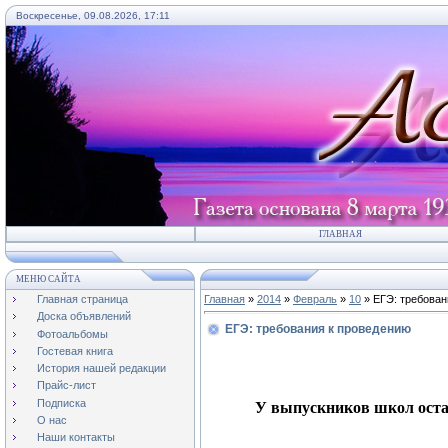
Воскресенье, 09.08.2026, 17:11
ГЛАВНАЯ
МЕНЮ САЙТА
Главная страница
Главная
»
2014
»
Февраль
»
10
» ЕГЭ: требован
Доска объявлений
ЕГЭ: требования к проведению
Фотоальбомы
Гостевая книга
История нашей редакции
Прайс-лист
Подписка
У выпускников школ оста
О нас
Наши контакты