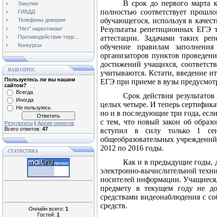
В срок до первого марта 
Закупки
полностью соответствует прошло
ГИБДД
обучающегося, используя в качес
Телефоны доверия
Результаты репетиционных ЕГЭ т
"Нет" наркотикам!
Противодействие терр...
аттестации. Задачами таких ре
Конкурсы
обучение правилам заполнения
организаторов пунктов проведени
достижений учащихся, соответств
НАШ ОПРОС
учитываются. Кстати, введение ит
Пользуетесь ли вы нашим
ЕГЭ при приеме в вузы предусмотр
сайтом?
Всегда
Срок действия результатов
Иногда
целых четыре. И теперь сертифика
Не пользуюсь
но и в последующие три года, есл
с тем, что новый закон об обра
Результаты
|
Архив опросов
Всего ответов:
47
вступил в силу только 1 сен
общеобразовательных учреждений 
2012 по 2016 годы.
СТАТИСТИКА
Как и в предыдущие годы, д
электронно-вычислительной техни
носителей информации. Учащиеся, 
предмету в текущем году не до
средствами видеонаблюдения с со
средств.
Онлайн всего:
1
Гостей:
1