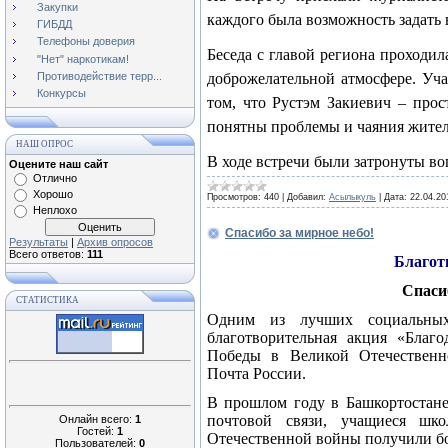
Закупки
каждого была возможность задать
ГИБДД
Телефоны доверия
Беседа с главой региона проходи
"Нет" наркотикам!
Противодействие терр...
доброжелательной атмосфере. Уч
Конкурсы
том, что Рустэм Закиевич – прос
понятны проблемы и чаяния жител
НАШ ОПРОС
В ходе встречи были затронуты в
Оцените наш сайт
Отлично
Хорошо
Просмотров:
440
|
Добавил:
Асылыкуль
|
Дата:
22.04.20
Неплохо
Спасибо за мирное небо!
Результаты
|
Архив опросов
Всего ответов:
111
Благот
Спасиб
СТАТИСТИКА
Одним из лучших социальных
благотворительная акция «Благо
Победы в Великой Отечественн
Почта России.
В прошлом году в Башкортостане
почтовой связи, учащиеся шко
Онлайн всего:
1
Гостей:
1
Отечественной войны получили бо
Пользователей:
0