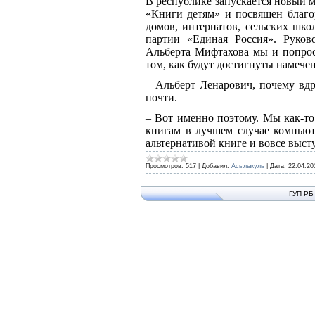
В республике запускается новый 
«Книги детям» и посвящен благо
домов, интернатов, сельских шко
партии «Единая Россия». Руков
Альберта Мифтахова мы и попроси
том, как будут достигнуты намече
– Альберт Ленарович, почему вд
почти.
– Вот именно поэтому. Мы как-то
книгам в лучшем случае компьют
альтернативой книге и вовсе выст
Просмотров:
517
|
Добавил:
Асылыкуль
|
Дата:
22.04.20
ГУП РБ