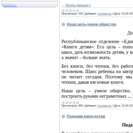
...
Читать дальше »
Просмотров:
525
|
Добавил:
Асылыкуль
|
Дата:
22.04.20
Наша цель-умное общество
До
Республиканское отделение «Еди
«Книги детям». Его цель – попо
школ, дать возможность детям, у к
а значит – больше знать.
Без книги, без чтения, без раб
человеком. Шанс ребенка на завт
он читает сегодня. Поэтому м
чтения, давая им новые книги.
Наша цель – умное общество, 
построить руками неграмотных
...
Просмотров:
495
|
Добавил:
Асылыкуль
|
Дата:
22.04.20
Подарим книги детям
Пода