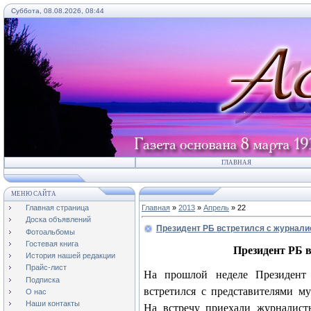
Суббота, 08.08.2026, 08:44
ГЛАВНАЯ
МЕНЮ САЙТА
Главная страница
Главная
»
2013
»
Апрель
»
22
Доска объявлений
Президент РБ встретился с журнал
Фотоальбомы
Гостевая книга
Президент РБ 
История нашей редакции
Прайс-лист
На прошлой неделе Президент 
Подписка
встретился с представителями м
О нас
Наши контакты
На встречу приехали журналист