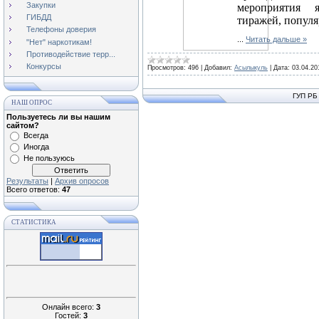
Закупки
мероприятия 
ГИБДД
тиражей, популя
Телефоны доверия
...
Читать дальше »
"Нет" наркотикам!
Противодействие терр...
Конкурсы
Просмотров:
496
|
Добавил:
Асылыкуль
|
Дата:
03.04.20
ГУП РБ
НАШ ОПРОС
Пользуетесь ли вы нашим
сайтом?
Всегда
Иногда
Не пользуюсь
Результаты
|
Архив опросов
Всего ответов:
47
СТАТИСТИКА
Онлайн всего:
3
Гостей:
3