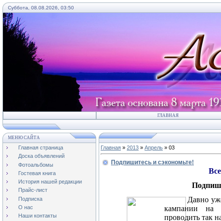
Суббота, 08.08.2026, 03:50
ГЛАВНАЯ
МЕНЮ САЙТА
Главная страница
Главная
»
2013
»
Апрель
»
03
Доска объявлений
Подпишитесь и сэкономьте!
Фотоальбомы
Все
Гостевая книга
История нашей редакции
Подпиши
Прайс-лист
Давно уж
Подписка
кампании на п
О нас
Наши контакты
проводить так 