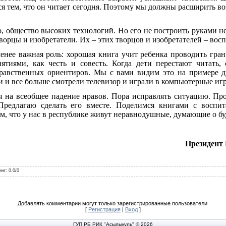
ся тем, что он читает сегодня. Поэтому мы должны расширить во
, общество высоких технологий. Но его не построить руками н
ворцы и изобретатели. Их – этих творцов и изобретателей – вос
менее важная роль: хорошая книга учит ребенка проводить гра
ятиями, как честь и совесть. Когда дети перестают читать
нравственных ориентиров. Мы с вами видим это на примере д
ли и все больше смотрели телевизор и играли в компьютерные иг
я на всеобщее падение нравов. Пора исправлять ситуацию. Пр
Предлагаю сделать его вместе. Поделимся книгами с воспи
м, что у нас в республике живут неравнодушные, думающие о б
Президент
инг
:
0.0
/
0
Добавлять комментарии могут только зарегистрированные пользователи.
[
Регистрация
|
Вход
]
ГУП РБ РИК "Асылыкуль" © 2026