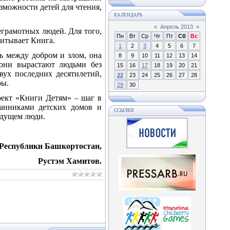
зможности детей для чтения,
КАЛЕНДАРЬ
«
Апрель 2013
»
еграмотных людей. Для того,
Пн
Вт
Ср
Чт
Пт
Сб
Вс
питывает Книга.
1
2
3
4
5
6
7
нь между добром и злом, она
8
9
10
11
12
13
14
, они вырастают людьми без
15
16
17
18
19
20
21
вух последних десятилетий,
22
23
24
25
26
27
28
ры.
29
30
оект «Книги Детям» – шаг в
танниками детских домов и
ССЫЛКИ
удущем люди.
 Республики Башкортостан,
Рустэм Хамитов.