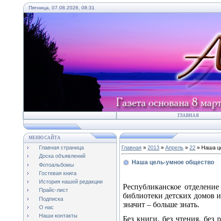
Пятница, 07.08.2026, 08:31
ГЛАВНАЯ
МЕНЮ САЙТА
Главная страница
Главная
»
2013
»
Апрель
»
22
» Наша ц
Доска объявлений
Наша цель-умное общество
Фотоальбомы
Гостевая книга
История нашей редакции
Республиканское отделение
Прайс-лист
библиотеки детских домов и 
Подписка
значит – больше знать.
О нас
Наши контакты
Без книги, без чтения, бе