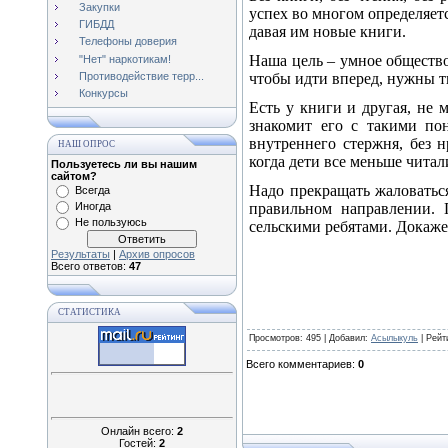
Закупки
успех во многом определяет
ГИБДД
давая им новые книги.
Телефоны доверия
Наша цель – умное общество
"Нет" наркотикам!
Противодействие терр...
чтобы идти вперед, нужны т
Конкурсы
Есть у книги и другая, не 
знакомит его с такими пон
внутреннего стержня, без 
НАШ ОПРОС
когда дети все меньше чита
Пользуетесь ли вы нашим
сайтом?
Надо прекращать жаловатьс
Всегда
Иногда
правильном направлении. 
Не пользуюсь
сельскими ребятами. Докаже
Результаты
|
Архив опросов
Всего ответов:
47
СТАТИСТИКА
Просмотров
: 495 |
Добавил
:
Асылыкуль
|
Рейт
Всего комментариев
:
0
Онлайн всего:
2
Гостей:
2