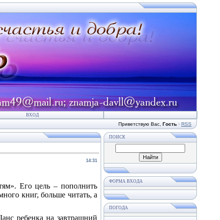
ВХОД
Приветствую Вас
,
Гость
·
RSS
ПОИСК
14:31
ФОРМА ВХОДА
тям». Его цель – пополнить
много книг, больше читать, а
ПОГОДА
Шанс ребенка на завтрашний