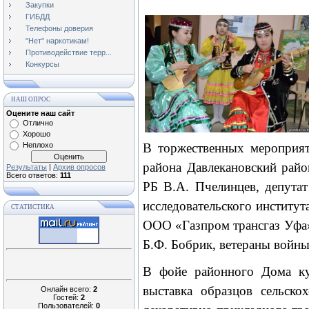
Закупки
ГИБДД
Телефоны доверия
"Нет" наркотикам!
Противодействие терр...
Конкурсы
НАШ ОПРОС
Оцените наш сайт
Отлично
Хорошо
Неплохо
В торжественных мероприят
района Давлекановский райо
Результаты
|
Архив опросов
Всего ответов:
111
РБ В.А. Пчелинцев, депутат
исследовательского институт
СТАТИСТИКА
ООО «Газпром трансгаз Уфа»
Б.Ф. Бобрик, ветераны войны
В фойе районного Дома ку
выставка образцов сельско
Онлайн всего:
2
Гостей:
2
Пользователей:
0