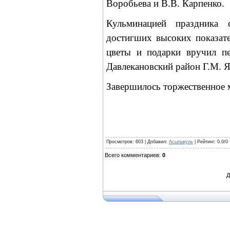
Воробьева и В.В. Карпенко.
Кульминацией праздника 
достигших высоких показате
цветы и подарки вручил пе
Давлекановский район Г.М. 
Завершилось торжественное
Просмотров
: 603 |
Добавил
:
Асылыкуль
|
Рейтинг
:
0.0
/
0
Всего комментариев
:
0
Д