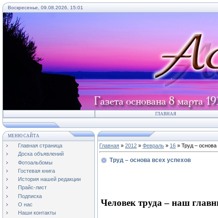
Воскресенье, 09.08.2026, 15:01
ГЛАВНАЯ
МЕНЮ САЙТА
Главная страница
Главная
»
2012
»
Февраль
»
16
» Труд – основа
Доска объявлений
Труд – основа всех успехов
Фотоальбомы
Гостевая книга
История нашей редакции
Прайс-лист
Подписка
Человек труда – наш главн
О нас
Наши контакты