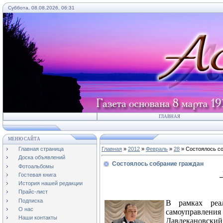
Суббота, 08.08.2026, 06:31
ГЛАВНАЯ
МЕНЮ САЙТА
Главная страница
Главная
»
2012
»
Февраль
»
28
» Состоялось со
Доска объявлений
Состоялось собрание граждан
Фотоальбомы
Гостевая книга
История нашей редакции
Прайс-лист
Подписка
В рамках реа
О нас
самоуправлени
Наши контакты
Давлекановский 