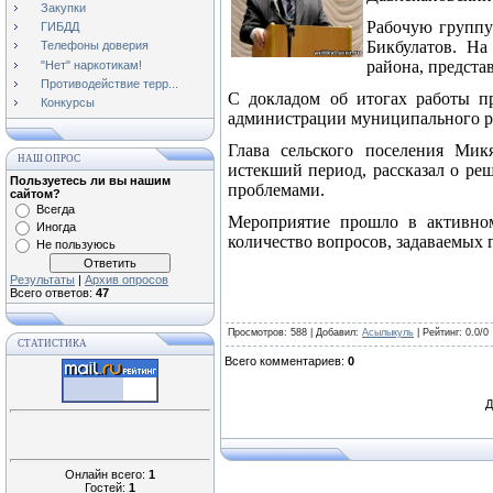
Закупки
Рабочую группу
ГИБДД
Бикбулатов. На
Телефоны доверия
района, предста
"Нет" наркотикам!
Противодействие терр...
С докладом об итогах работы пр
Конкурсы
администрации муниципального р
Глава сельского поселения Мик
НАШ ОПРОС
истекший период, рассказал о р
Пользуетесь ли вы нашим
проблемами.
сайтом?
Всегда
Мероприятие прошло в активном
Иногда
количество вопросов, задаваемых 
Не пользуюсь
Результаты
|
Архив опросов
Всего ответов:
47
Просмотров
: 588 |
Добавил
:
Асылыкуль
|
Рейтинг
:
0.0
/
0
СТАТИСТИКА
Всего комментариев
:
0
Д
Онлайн всего:
1
Гостей:
1