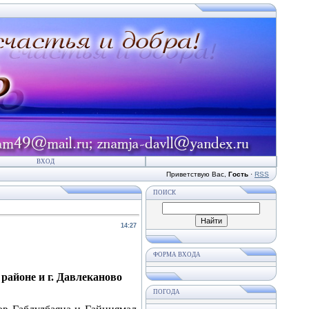
ВХОД
Приветствую Вас
,
Гость
·
RSS
ПОИСК
14:27
ФОРМА ВХОДА
районе и г. Давлеканово
ПОГОДА