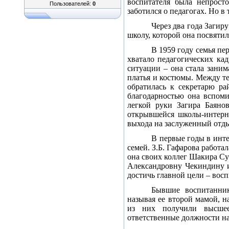
воспитателя была непросто
Пользователей:
0
заботился о педагогах. Но в
Через два года Заги
школу, которой она посвятил
В 1959 году семья пе
хватало педагогических ка
ситуации – она стала зани
платья и костюмы. Между те
обратилась к секретарю р
благодарностью она вспоми
легкой руки Загира Баяно
открывшейся школы-интерна
выхода на заслуженный отд
В первые годы в инте
семей. З.Б. Гафарова работ
она своих коллег Шакира С
Александровну Чекиндину и
достичь главной цели – вос
Бывшие воспитанник
называя ее второй мамой, н
из них получили высшее 
ответственные должности на