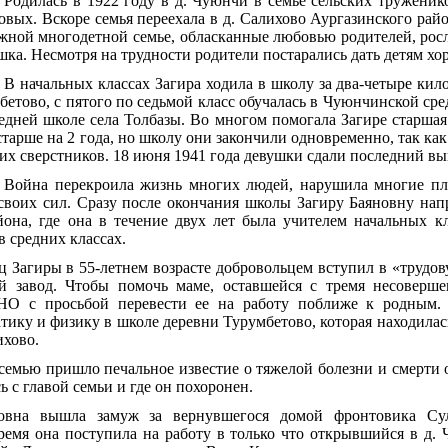
Родилась в 1922 году в д. Чуюнчи в семье сельских труженик
овых. Вскоре семья переехала в д. Салихово Аургазинского райо
жной многодетной семье, обласканные любовью родителей, рос
шка. Несмотря на трудности родители постарались дать детям хо
В начальных классах Загира ходила в школу за два-четыре кил
бетово, с пятого по седьмой класс обучалась в Чуюнчинской сред
редней школе села Толбазы. Во многом помогала Загире старшая
старше на 2 года, но школу они закончили одновременно, так как 
оих сверстников. 18 июня 1941 года девушки сдали последний вы
Война перекроила жизнь многих людей, нарушила многие пл
своих сил. Сразу после окончания школы Загиру Баяновну нап
йона, где она в течение двух лет была учителем начальных кл
в средних классах.
ец Загиры в 55-летнем возрасте добровольцем вступил в «труд
й завод. Чтобы помочь маме, оставшейся с тремя несоверше
НО с просьбой перевести ее на работу поближе к родным. 
тику и физику в школе деревни Турумбетово, которая находилась
ихово.
 семью пришло печальное известие о тяжелой болезни и смерти 
ь с главой семьи и где он похоронен.
овна вышла замуж за вернувшегося домой фронтовика Сул
ремя она поступила на работу в только что открывшийся в д. 