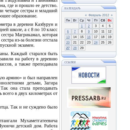
ов Габдулбаяна и Гайниямал
на, где и прошло ее детство.
КАЛЕНДАРЬ
ли четыре сестры и младший
рошее образование.
«
Февраль 2012
»
Пн
Вт
Ср
Чт
Пт
Сб
Вс
ометра в деревни Казбурун и
1
2
3
4
5
ней школе, а с 8 по 10 класс
6
7
8
9
10
11
12
 сестра Магрикамал, которая
13
14
15
16
17
18
19
сестра из-за болезни отстала
20
21
22
23
24
25
26
пускной экзамен.
27
28
29
аны. Каждый старался быть
равили на работу в деревню
ССЫЛКИ
ассов, а также преподавала
овую армию» и был направлен
ннолетними детьми, Загира
Так она стала преподавать
 всего в двух километрах от
отца. Так и не суждено было
тангали Мухаметгатеевича
Чуюнчи детский дом. Работа