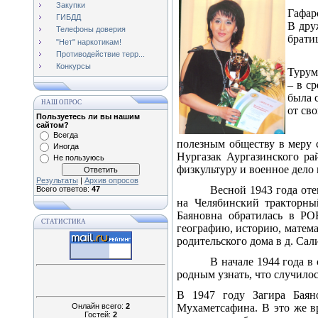
Закупки
Гафар
ГИБДД
В дру
Телефоны доверия
брати
"Нет" наркотикам!
Противодействие терр...
Конкурсы
Турум
– в с
была 
НАШ ОПРОС
от св
Пользуетесь ли вы нашим
сайтом?
Всегда
полезным обществу в меру 
Иногда
Нургазак Аургазинского ра
Не пользуюсь
физкультуру и военное дело 
Результаты
|
Архив опросов
Весной 1943 года от
Всего ответов:
47
на Челябинский тракторны
Баяновна обратилась в РО
СТАТИСТИКА
географию, историю, матема
родительского дома в д. Сал
В начале 1944 года в
родным узнать, что случилос
В 1947 году Загира Баян
Онлайн всего:
2
Мухаметсафина. В это же в
Гостей:
2