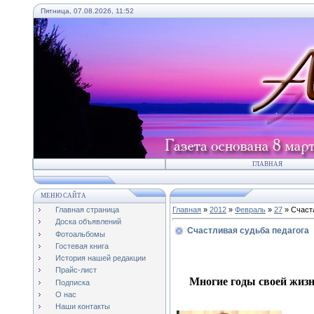
Пятница, 07.08.2026, 11:52
ГЛАВНАЯ
МЕНЮ САЙТА
Главная страница
Главная
»
2012
»
Февраль
»
27
» Счаст
Доска объявлений
Счастливая судьба педагога
Фотоальбомы
Гостевая книга
История нашей редакции
Прайс-лист
Многие годы своей жизн
Подписка
О нас
Наши контакты