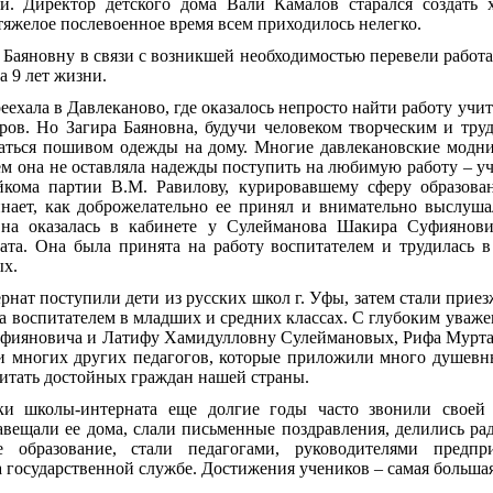
й. Директор детского дома Вали Камалов старался создать 
 тяжелое послевоенное время всем приходилось нелегко.
ру Баяновну в связи с возникшей необходимостью перевели раб
а 9 лет жизни.
реехала в Давлеканово, где оказалось непросто найти работу учи
дров. Но Загира Баяновна, будучи человеком творческим и тр
маться пошивом одежды на дому. Многие давлекановские модниц
м она не оставляла надежды поступить на любимую работу – у
айкома партии В.М. Равилову, курировавшему сферу образова
нает, как доброжелательно ее принял и внимательно выслуш
вна оказалась в кабинете у Сулейманова Шакира Суфиянови
та. Она была принята на работу воспитателем и трудилась в
ых.
рнат поступили дети из русских школ г. Уфы, затем стали приез
ала воспитателем в младших и средних классах. С глубоким уваж
уфияновича и Латифу Хамидулловну Сулеймановых, Рифа Мурта
 многих других педагогов, которые приложили много душевн
питать достойных граждан нашей страны.
и школы-интерната еще долгие годы часто звонили своей 
авещали ее дома, слали письменные поздравления, делились р
образование, стали педагогами, руководителями предпри
 государственной службе. Достижения учеников – самая большая