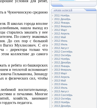
хорошие условия для ребят,
АРХИВ ЗАПИСЕЙ
отать в Чуюнчинскую среднюю
2011 Ноябрь
2011 Декабрь
2012 Январь
теля. В школах города вполне
2012 Февраль
удолюбивым, нашла выход из
2012 Март
ы старались заказать у нее
2012 Апрель
чителем. По совету знакомых
2012 Май
ния. До сих пор с большой
2012 Июнь
2012 Июль
ал Вагиз Мухлисович. С его
2012 Август
ча – директора только что
2012 Сентябрь
 этом коллективе до самого
2012 Октябрь
2012 Ноябрь
2012 Декабрь
жать и ребята из башкирских
2013 Январь
ением и теплотой вспоминает
2013 Февраль
зовича Гильманова, Зинаиду
2013 Март
2013 Апрель
ых и физических сил, чтобы
2013 Май
2013 Июнь
2013 Июль
любимой воспитательнице,
2013 Август
адостями и печалями. Многие
2013 Сентябрь
ятий, хозяйств, занимают
2013 Октябрь
 гордость педагога.
2013 Ноябрь
2013 Декабрь