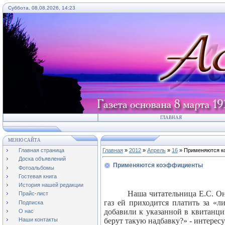
Суббота, 08.08.2026, 14:23
ГЛАВНАЯ
МЕНЮ САЙТА
Главная страница
Главная
»
2012
»
Апрель
»
16
» Применяются 
Доска объявлений
Применяются коэффициенты
Фотоальбомы
Гостевая книга
История нашей редакции
Наша читательница Е.С. Он
Прайс-лист
газ ей приходится платить за «
Подписка
добавили к указанной в квитанци
О нас
берут такую надбавку?» - интересу
Наши контакты