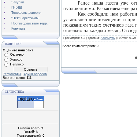
Закупки
Ранее наша газета уже от
ГИБДД
публикациями. Разъясняем еще раз
Телефоны доверия
Как сообщили нам работни
"Нет" наркотикам!
установлен вне помещения и при 
Противодействие терр...
показаниям таких счетчиков газа
Конкурсы
отдельно на каждый месяц. Отсюд
Просмотров
: 518 |
Добавил
:
Асылыкуль
|
Рейтинг
:
0.0
/
0
НАШ ОПРОС
Всего комментариев
:
0
Оцените наш сайт
Отлично
Д
Хорошо
Неплохо
Результаты
|
Архив опросов
Всего ответов:
111
СТАТИСТИКА
Онлайн всего:
3
Гостей:
3
Пользователей:
0