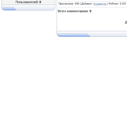
Пользователей:
0
Просмотров
: 636 |
Добавил
:
Асылыкуль
|
Рейтинг
:
0.0
/
0
Всего комментариев
:
0
Д