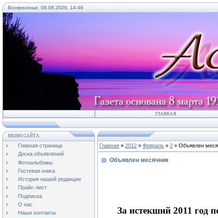
Воскресенье, 09.08.2026, 14:49
ГЛАВНАЯ
МЕНЮ САЙТА
Главная страница
Главная
»
2012
»
Февраль
»
2
» Объявлен меся
Доска объявлений
Объявлен месячник
Фотоальбомы
Гостевая книга
История нашей редакции
Прайс-лист
Подписка
О нас
За истекший 2011 год 
Наши контакты