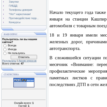
Закупки
ГИБДД
Телефоны доверия
Начало текущего года также
"Нет" наркотикам!
января на станции Кашпир
Противодействие терр...
Конкурсы
автомобиля с товарным поез
18 и 19 января имели мес
НАШ ОПРОС
Пользуетесь ли вы нашим
железных дорог, причинам
сайтом?
Всегда
автотранспорта.
Иногда
Не пользуюсь
В сложившейся ситуации п
Результаты
|
Архив опросов
месячник «Внимание: пере
Всего ответов:
47
профилактические меропри
СТАТИСТИКА
памятных листков с прав
последствиях ДТП в сети жел
Онлайн всего:
1
Гостей:
1