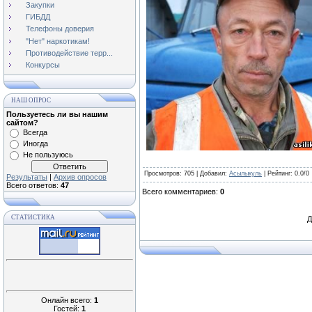
Закупки
ГИБДД
Телефоны доверия
"Нет" наркотикам!
Противодействие терр...
Конкурсы
НАШ ОПРОС
Пользуетесь ли вы нашим
сайтом?
Всегда
Иногда
Не пользуюсь
Просмотров
: 705 |
Добавил
:
Асылыкуль
|
Рейтинг
:
0.0
/
0
Результаты
|
Архив опросов
Всего ответов:
47
Всего комментариев
:
0
СТАТИСТИКА
Д
Онлайн всего:
1
Гостей:
1