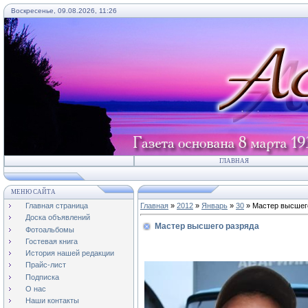
Воскресенье, 09.08.2026, 11:26
ГЛАВНАЯ
МЕНЮ САЙТА
Главная страница
Главная
»
2012
»
Январь
»
30
» Мастер высшег
Доска объявлений
Мастер высшего разряда
Фотоальбомы
Гостевая книга
История нашей редакции
Прайс-лист
Подписка
О нас
Наши контакты