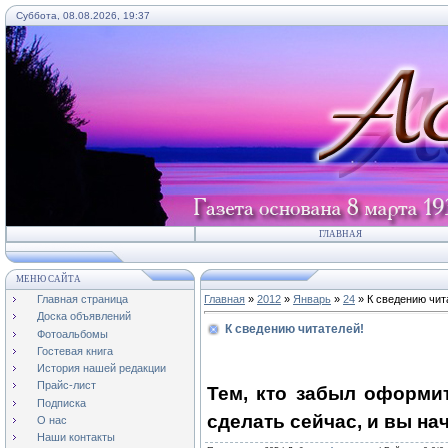
Суббота, 08.08.2026, 19:37
ГЛАВНАЯ
МЕНЮ САЙТА
Главная страница
Главная
»
2012
»
Январь
»
24
» К сведению чит
Доска объявлений
К сведению читателей!
Фотоальбомы
Гостевая книга
История нашей редакции
Прайс-лист
Тем, кто забыл оформит
Подписка
сделать сейчас, и вы на
О нас
Наши контакты