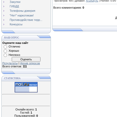
Просмотров
: 605 |
Добавил
:
Асылыкуль
|
Рейтинг
:
0.0
/
0
Закупки
ГИБДД
Всего комментариев
:
0
Телефоны доверия
"Нет" наркотикам!
Д
Противодействие терр...
Конкурсы
НАШ ОПРОС
Оцените наш сайт
Отлично
Хорошо
Неплохо
Результаты
|
Архив опросов
Всего ответов:
111
СТАТИСТИКА
Онлайн всего:
1
Гостей:
1
Пользователей:
0