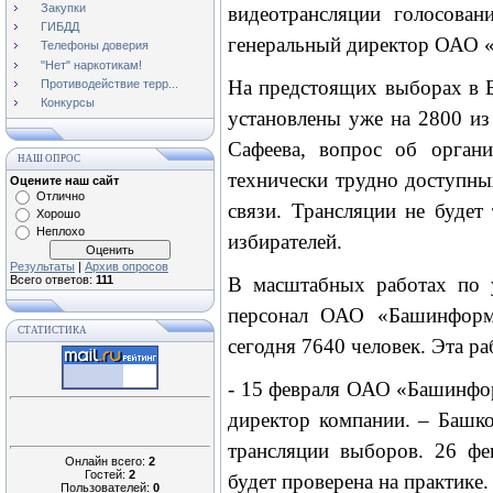
Закупки
видеотрансляции голосова
ГИБДД
генеральный директор ОАО 
Телефоны доверия
"Нет" наркотикам!
На предстоящих выборах в Б
Противодействие терр...
Конкурсы
установлены уже на 2800 из
Сафеева, вопрос об органи
НАШ ОПРОС
технически трудно доступны
Оцените наш сайт
Отлично
связи. Трансляции не будет
Хорошо
Неплохо
избирателей.
Результаты
|
Архив опросов
Всего ответов:
111
В масштабных работах по у
персонал ОАО «Башинформс
СТАТИСТИКА
сегодня 7640 человек. Эта ра
- 15 февраля ОАО «Башинформ
директор компании. – Башко
трансляции выборов. 26 фе
Онлайн всего:
2
Гостей:
2
будет проверена на практике.
Пользователей:
0