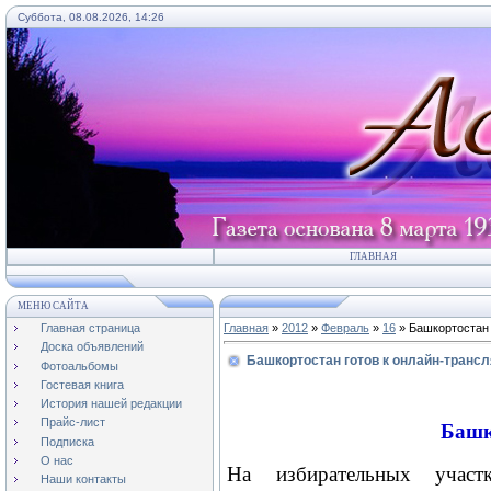
Суббота, 08.08.2026, 14:26
ГЛАВНАЯ
МЕНЮ САЙТА
Главная страница
Главная
»
2012
»
Февраль
»
16
» Башкортостан 
Доска объявлений
Башкортостан готов к онлайн-транс
Фотоальбомы
Гостевая книга
История нашей редакции
Прайс-лист
Башк
Подписка
О нас
На избирательных участ
Наши контакты