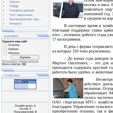
селом Бик-Карм
Закупки
молока и мяса. 
ГИБДД
появляться ощ
Телефоны доверия
нынешний год. 
"Нет" наркотикам!
в среднем на ко
Противодействие терр...
Конкурсы
В настоящее время в хозяй
благодаря поддержке главы адми
отел – половина дойного стада уже
НАШ ОПРОС
17 килограммов
.
Оцените наш сайт
Отлично
В день с фермы отправляетс
Хорошо
из которых 320 тонн реализовано.
Неплохо
– До конца года доведем п
Результаты
|
Архив опросов
Мкртич Овсепович, – это для н
Всего ответов:
111
приходится содержать круглый го
работать было удобно, и животные
СТАТИСТИКА
Несмотря
действует доиль
мельнице. Осуще
обрабатывает
84
силоса частичн
ОАО «Зирганская МТС» хозяйство
Онлайн всего:
1
благодарен Управлению сельского 
Гостей:
1
приобретению техники, так и фи
Пользователей:
0