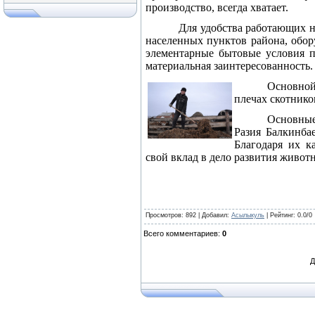
производство, всегда хватает.
Для удобства работающих н
населенных пунктов района, обору
элементарные бытовые условия п
материальная заинтересованность.
Основной
плечах скотник
Основные
Разия Балкинбае
Благодаря их к
свой вклад в дело развития животн
Просмотров
: 892 |
Добавил
:
Асылыкуль
|
Рейтинг
:
0.0
/
0
Всего комментариев
:
0
Д