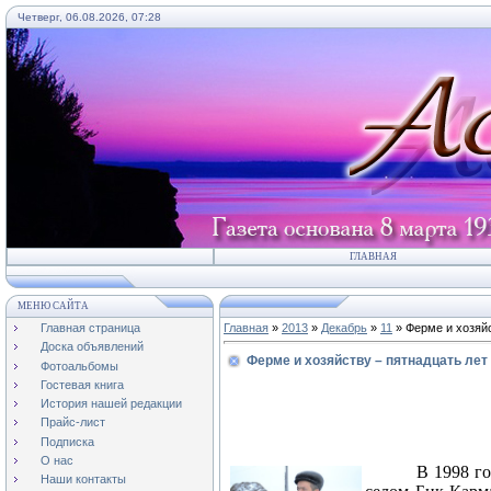
Четверг, 06.08.2026, 07:28
ГЛАВНАЯ
МЕНЮ САЙТА
Главная страница
Главная
»
2013
»
Декабрь
»
11
» Ферме и хозяйс
Доска объявлений
Ферме и хозяйству – пятнадцать лет
Фотоальбомы
Гостевая книга
История нашей редакции
Прайс-лист
Подписка
О нас
В 1998 г
Наши контакты