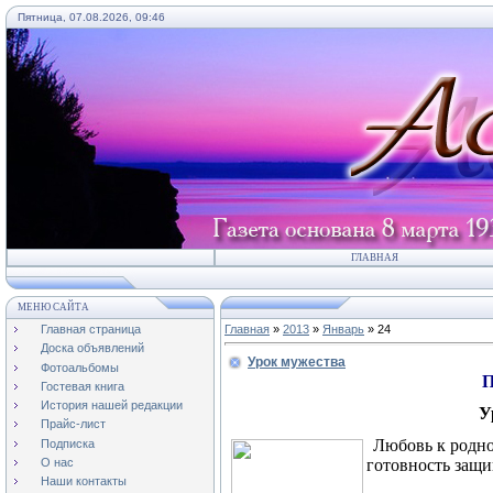
Пятница, 07.08.2026, 09:46
ГЛАВНАЯ
МЕНЮ САЙТА
Главная страница
Главная
»
2013
»
Январь
»
24
Доска объявлений
Урок мужества
Фотоальбомы
П
Гостевая книга
История нашей редакции
У
Прайс-лист
Любовь к родной
Подписка
готовность защи
О нас
Наши контакты