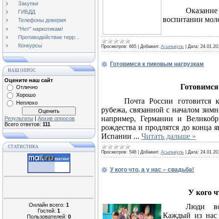
Закупки
Оказани
ГИБДД
воспитании мол
Телефоны доверия
"Нет" наркотикам!
Противодействие терр...
Конкурсы
Просмотров:
665
|
Добавил:
Асылыкуль
|
Дата:
24.01.20
Готовимся к пиковым нагрузкам
НАШ ОПРОС
Нов
Оцените наш сайт
Готовимся
Отлично
Хорошо
Почта России готовится 
Неплохо
рубежа, связанной с началом зимн
например, Германии и Великобр
Результаты
|
Архив опросов
Всего ответов:
111
рождества и продлятся до конца 
Испании
...
Читать дальше »
СТАТИСТИКА
Просмотров:
546
|
Добавил:
Асылыкуль
|
Дата:
24.01.20
У кого что, а у нас – свадьба!
У кого чт
Онлайн всего:
1
Люди вс
Гостей:
1
Каждый из нас 
Пользователей:
0