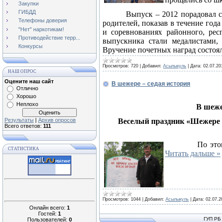
Закупки
ГИБДД
Выпуск – 2012 порадовал 
Телефоны доверия
родителей, показав в течение год
"Нет" наркотикам!
и соревнованиях районного, рес
Противодействие терр...
выпускника стали медалистами,
Конкурсы
Вручение почетных наград состоя
Просмотров:
720
|
Добавил:
Асылыкуль
|
Дата:
02.07.20
НАШ ОПРОС
Оцените наш сайт
В шежере – седая история
Отлично
Хорошо
Неплохо
В шеже
Результаты
|
Архив опросов
Веселый праздник «Шежере 
Всего ответов:
111
По это
СТАТИСТИКА
Читать дальше »
Просмотров:
1044
|
Добавил:
Асылыкуль
|
Дата:
02.07.2
Онлайн всего:
1
Гостей:
1
ГУП РБ
Пользователей:
0