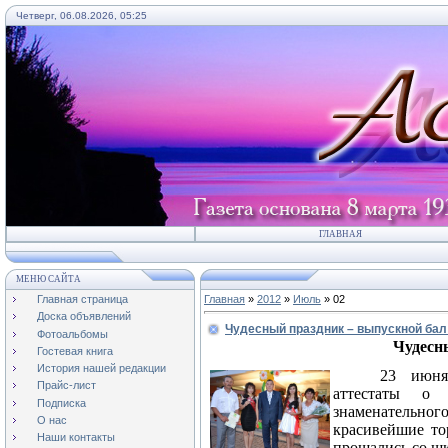
Четверг, 06.08.2026, 05:25
ГЛАВНАЯ
МЕНЮ САЙТА
Главная страница
Главная
»
2012
»
Июль
»
02
Доска объявлений
Чудесный праздник – выпускной бал
Фотоальбомы
Чудесн
Гостевая книга
История нашей редакции
23 июня
Прайс-лист
аттестаты о 
Подписка
знаменательног
О нас
красивейшие то
Наши контакты
прощались со ш