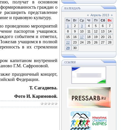
тию, получат в основном
нформированность граждан о
КАЛЕНДАРЬ
же расширить представление
«
Апрель 2013
»
ние и правовую культуру.
Пн
Вт
Ср
Чт
Пт
Сб
Вс
 по проведению мероприятий
1
2
3
4
5
6
7
учение паспортов учащимся.
8
9
10
11
12
13
14
аждого событием и отметил,
15
16
17
18
19
20
21
. Пожелав учащимся в полной
22
23
24
25
26
27
28
веренность в их стремлении
29
30
ором капитаном внутренней
ССЫЛКИ
аново Г.М. Сафроновой.
также праздничный концерт,
ссийской Федерации.
Т. Сагадиева.
Фото И. Каримовой.