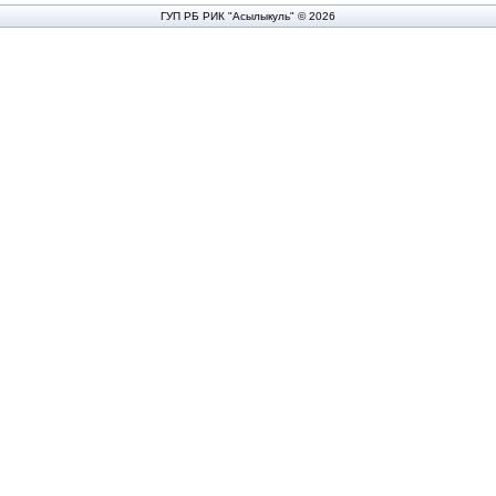
ГУП РБ РИК "Асылыкуль" © 2026