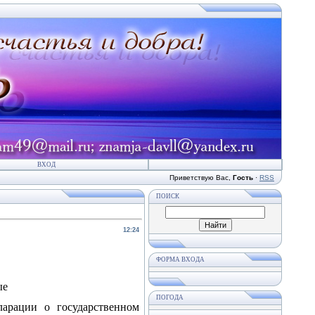
ВХОД
Приветствую Вас
,
Гость
·
RSS
ПОИСК
12:24
ФОРМА ВХОДА
ые
ПОГОДА
ларации о государственном