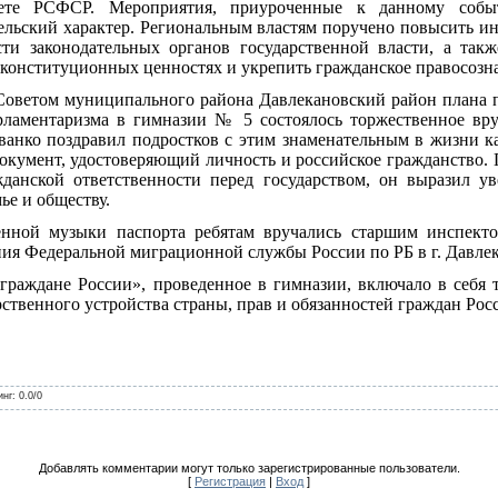
тете РСФСР. Мероприятия, приуроченные к данному собы
ельский характер. Региональным властям поручено повысить и
сти законодательных органов государственной власти, а так
 конституционных ценностях и укрепить гражданское правосозна
Советом муниципального района Давлекановский район плана
рламентаризма в гимназии № 5 состоялось торжественное вр
анко поздравил подростков с этим знаменательным в жизни к
документ, удостоверяющий личность и российское гражданство
жданской ответственности перед государством, он выразил у
ье и обществу.
енной музыки паспорта ребятам вручались старшим инспект
ия Федеральной миграционной службы России по РБ в г. Давлек
раждане России», проведенное в гимназии, включало в себя 
рственного устройства страны, прав и обязанностей граждан Ро
инг
:
0.0
/
0
Добавлять комментарии могут только зарегистрированные пользователи.
[
Регистрация
|
Вход
]