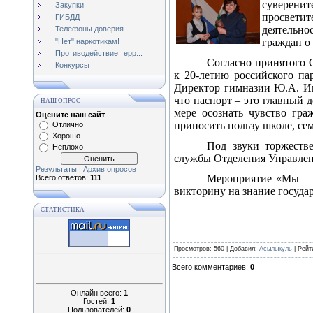
суверени
Закупки
просветит
ГИБДД
деятельно
Телефоны доверия
граждан о
"Нет" наркотикам!
Противодействие терр...
Согласно принятого 
Конкурсы
к 20-летию российского па
Директор гимназии Ю.А. Ив
что паспорт – это главный 
НАШ ОПРОС
мере осознать чувство гра
Оцените наш сайт
приносить пользу школе, сем
Отлично
Хорошо
Под звуки торжеств
Неплохо
службы Отделения Управлен
Результаты
|
Архив опросов
Мероприятие «Мы – г
Всего ответов:
111
викторину на знание госуда
СТАТИСТИКА
Просмотров
: 560 |
Добавил
:
Асылыкуль
|
Рейт
Всего комментариев
:
0
Онлайн всего:
1
Гостей:
1
Пользователей:
0