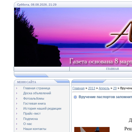
Суббота, 08.08.2026, 21:29
ГЛАВНАЯ
МЕНЮ САЙТА
Главная страница
Главная
»
2013
»
Апрель
»
29
» Вручени
Доска объявлений
Вручение паспортов запомнит
Фотоальбомы
Гостевая книга
История нашей редакции
Прайс-лист
Подписка
Д
О нас
Реш
Наши контакты