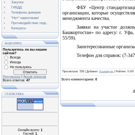
Закупки
ФБУ «Центр стандартизац
ГИБДД
организации, которые осуществля
Телефоны доверия
менеджмента качества.
"Нет" наркотикам!
Противодействие терр...
Заявки на участие должн
Конкурсы
Башкортостан» по адресу: г. Уфа,
55/59).
НАШ ОПРОС
Заинтересованные организа
Пользуетесь ли вы нашим
сайтом?
Телефон для справок: (7-347
Всегда
Иногда
Не пользуюсь
Просмотров
: 558 |
Добавил
:
Асылыкуль
|
Рейтинг
:
0.0
/
0
Результаты
|
Архив опросов
Всего комментариев
:
0
Всего ответов:
47
Д
СТАТИСТИКА
Онлайн всего:
1
Гостей:
1