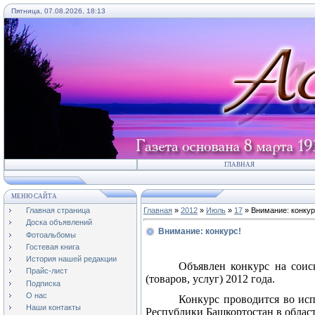
Пятница, 07.08.2026, 18:13
ГЛАВНАЯ
МЕНЮ САЙТА
Главная страница
Главная
»
2012
»
Июль
»
17
» Внимание: конкур
Доска объявлений
Внимание: конкурс!
Фотоальбомы
Гостевая книга
История нашей редакции
Объявлен конкурс на соис
Прайс-лист
(товаров, услуг) 2012 года.
Подписка
О нас
Конкурс проводится во ис
Наши контакты
Республики Башкортостан в област