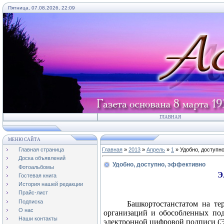
Пятница, 07.08.2026, 22:09
ГЛАВНАЯ
МЕНЮ САЙТА
Главная страница
Главная
»
2013
»
Апрель
»
1
» Удобно, доступн
Доска объявлений
Удобно, доступно, эффективно
Фотоальбомы
Э
Гостевая книга
История нашей редакции
Удобно, досту
Прайс-лист
Подписка
Башкортостанстатом на те
О нас
организаций и обособленных под
Наши контакты
электронной цифровой подписи (