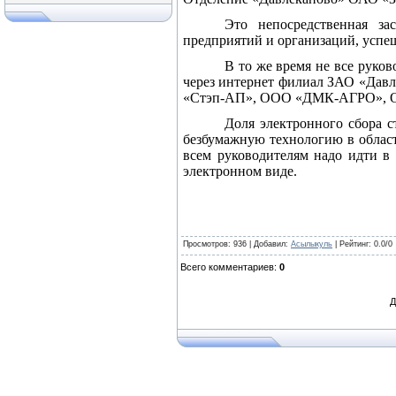
Это непосредственная за
предприятий и организаций, успе
В то же время не все руко
через интернет филиал ЗАО «Да
«Стэп-АП», ООО «ДМК-АГРО», О
Доля электронного сбора с
безбумажную технологию в област
всем руководителям надо идти в 
электронном виде.
Просмотров
: 936 |
Добавил
:
Асылыкуль
|
Рейтинг
:
0.0
/
0
Всего комментариев
:
0
Д