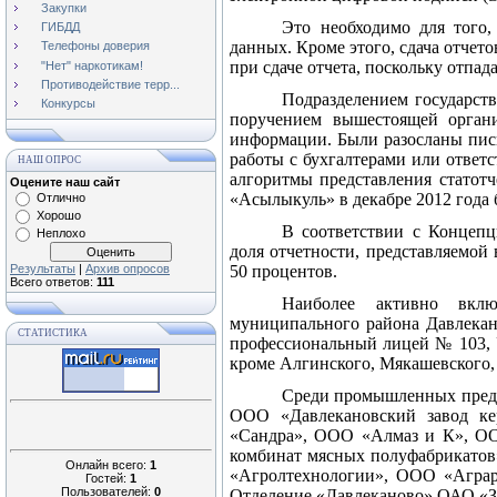
Закупки
Это необходимо для того,
ГИБДД
данных. Кроме этого, сдача отчет
Телефоны доверия
при сдаче отчета, поскольку отпа
"Нет" наркотикам!
Противодействие терр...
Подразделением государств
Конкурсы
поручением вышестоящей органи
информации. Были разосланы пись
работы с бухгалтерами или ответ
НАШ ОПРОС
алгоритмы представления статот
Оцените наш сайт
«Асылыкуль» в декабре 2012 года б
Отлично
Хорошо
В соответствии с Концепц
Неплохо
доля отчетности, представляемой
Результаты
|
Архив опросов
50 процентов.
Всего ответов:
111
Наиболее активно вклю
муниципального района Давлекано
СТАТИСТИКА
профессиональный лицей № 103, У
кроме Алгинского, Мякашевского, 
Среди промышленных предп
ООО «Давлекановский завод к
«Сандра», ООО «Алмаз и К», ОО
комбинат мясных полуфабрикато
Онлайн всего:
1
«Агролтехнологии», ООО «Агра
Гостей:
1
Пользователей:
0
Отделение «Давлеканово» ОАО «