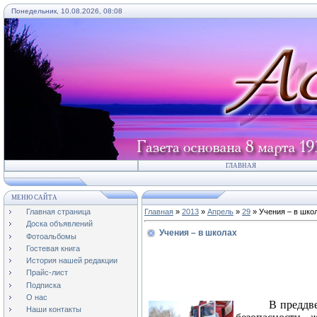
Понедельник, 10.08.2026, 08:08
ГЛАВНАЯ
МЕНЮ САЙТА
Главная страница
Главная
»
2013
»
Апрель
»
29
» Учения – в шко
Доска объявлений
Учения – в школах
Фотоальбомы
Гостевая книга
История нашей редакции
Прайс-лист
Подписка
О нас
В преддв
Наши контакты