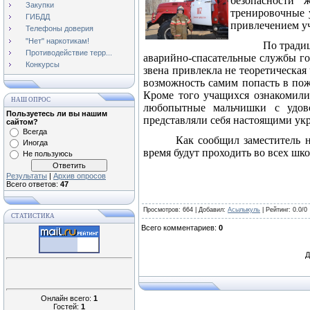
безопасности 
Закупки
тренировочные 
ГИБДД
привлечением у
Телефоны доверия
"Нет" наркотикам!
По традиц
Противодействие терр...
аварийно-спасательные службы го
Конкурсы
звена привлекла не теоретическая
возможность самим попасть в пож
Кроме того учащихся ознакомил
НАШ ОПРОС
любопытные мальчишки с удово
Пользуетесь ли вы нашим
представляли себя настоящими ук
сайтом?
Всегда
Как сообщил заместитель
Иногда
время будут проходить во всех шко
Не пользуюсь
Результаты
|
Архив опросов
Всего ответов:
47
Просмотров
: 664 |
Добавил
:
Асылыкуль
|
Рейтинг
:
0.0
/
0
СТАТИСТИКА
Всего комментариев
:
0
Д
Онлайн всего:
1
Гостей:
1