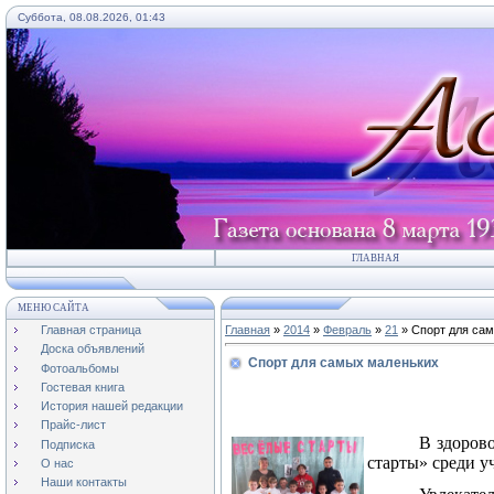
Суббота, 08.08.2026, 01:43
ГЛАВНАЯ
МЕНЮ САЙТА
Главная страница
Главная
»
2014
»
Февраль
»
21
» Спорт для са
Доска объявлений
Спорт для самых маленьких
Фотоальбомы
Гостевая книга
История нашей редакции
Прайс-лист
В здоров
Подписка
старты» среди у
О нас
Наши контакты