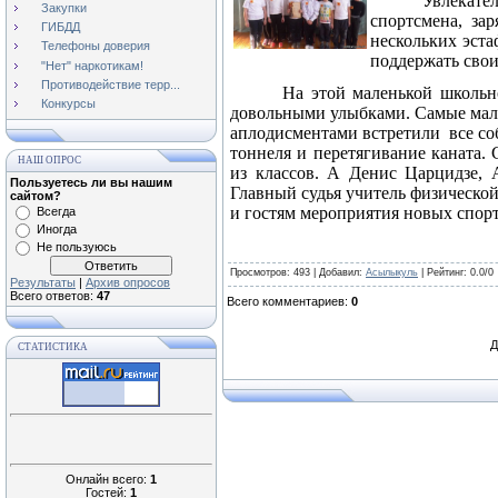
Увлекате
Закупки
спортсмена, за
ГИБДД
нескольких эста
Телефоны доверия
поддержать свои
"Нет" наркотикам!
Противодействие терр...
На этой маленькой школьн
Конкурсы
довольными улыбками. Самые мале
аплодисментами встретили
все с
тоннеля и перетягивание каната
НАШ ОПРОС
из классов. А Денис Царцидзе, 
Пользуетесь ли вы нашим
Главный судья учитель физической
сайтом?
и гостям мероприятия новых спорт
Всегда
Иногда
Не пользуюсь
Просмотров
: 493 |
Добавил
:
Асылыкуль
|
Рейтинг
:
0.0
/
0
Результаты
|
Архив опросов
Всего ответов:
47
Всего комментариев
:
0
Д
СТАТИСТИКА
Онлайн всего:
1
Гостей:
1