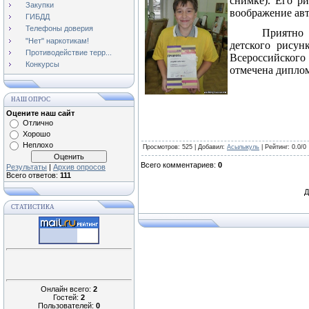
снимке). Его р
Закупки
воображение авт
ГИБДД
Телефоны доверия
Приятно 
"Нет" наркотикам!
детского рисун
Противодействие терр...
Всероссийског
Конкурсы
отмечена диплом
НАШ ОПРОС
Оцените наш сайт
Отлично
Хорошо
Неплохо
Просмотров
: 525 |
Добавил
:
Асылыкуль
|
Рейтинг
:
0.0
/
0
Всего комментариев
:
0
Результаты
|
Архив опросов
Всего ответов:
111
Д
СТАТИСТИКА
Онлайн всего:
2
Гостей:
2
Пользователей:
0