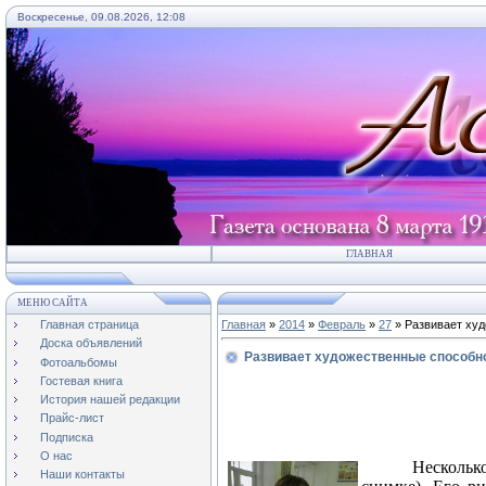
Воскресенье, 09.08.2026, 12:08
ГЛАВНАЯ
МЕНЮ САЙТА
Главная страница
Главная
»
2014
»
Февраль
»
27
» Развивает ху
Доска объявлений
Развивает художественные способн
Фотоальбомы
Гостевая книга
История нашей редакции
Прайс-лист
Подписка
О нас
Нескольк
Наши контакты