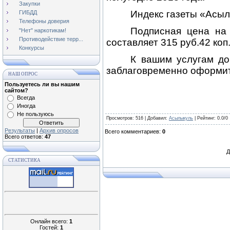
Закупки
Индекс газеты «Асыл
ГИБДД
Телефоны доверия
Подписная цена на 
"Нет" наркотикам!
Противодействие терр...
составляет 315 руб.42 коп.
Конкурсы
К вашим услугам до
заблаговременно оформит
НАШ ОПРОС
Пользуетесь ли вы нашим
сайтом?
Всегда
Иногда
Не пользуюсь
Просмотров
: 516 |
Добавил
:
Асылыкуль
|
Рейтинг
:
0.0
/
0
Результаты
|
Архив опросов
Всего комментариев
:
0
Всего ответов:
47
Д
СТАТИСТИКА
Онлайн всего:
1
Гостей:
1