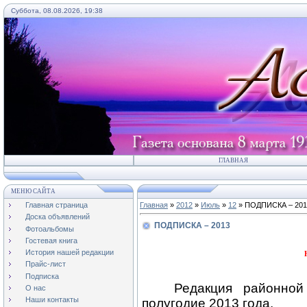
Суббота, 08.08.2026, 19:38
ГЛАВНАЯ
МЕНЮ САЙТА
Главная страница
Главная
»
2012
»
Июль
»
12
» ПОДПИСКА – 201
Доска объявлений
ПОДПИСКА – 2013
Фотоальбомы
Гостевая книга
История нашей редакции
Прайс-лист
Подписка
Редакция районно
О нас
Наши контакты
полугодие 2013 года.