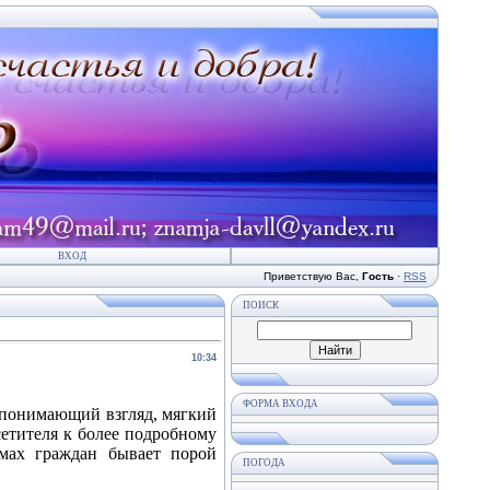
ВХОД
Приветствую Вас
,
Гость
·
RSS
ПОИСК
10:34
ФОРМА ВХОДА
 понимающий взгляд, мягкий
сетителя к более подробному
емах граждан бывает порой
ПОГОДА