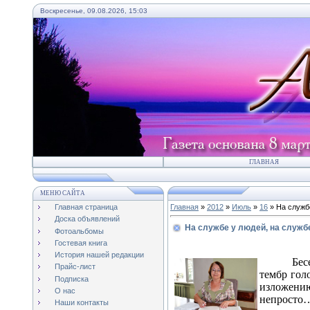
Воскресенье, 09.08.2026, 15:03
ГЛАВНАЯ
МЕНЮ САЙТА
Главная страница
Главная
»
2012
»
Июль
»
16
» На службе
Доска объявлений
На службе у людей, на службе
Фотоальбомы
Гостевая книга
История нашей редакции
Бес
Прайс-лист
тембр гол
Подписка
изложени
О нас
непросто
Наши контакты