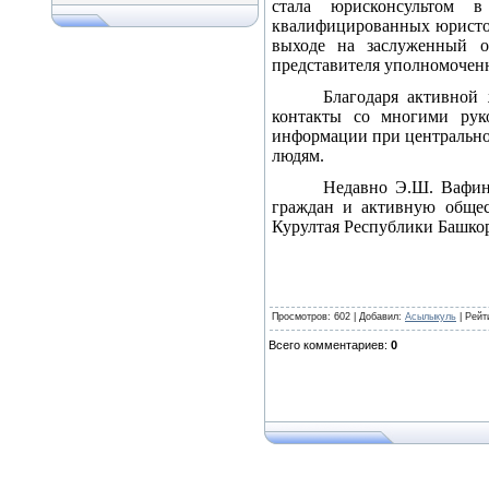
стала юрисконсультом 
квалифицированных юристов
выходе на заслуженный о
представителя уполномоченн
Благодаря активной
контакты со многими рук
информации при центральной
людям.
Недавно Э.Ш. Вафина
граждан и активную общес
Курултая Республики Башкорт
Просмотров
: 602 |
Добавил
:
Асылыкуль
|
Рейт
Всего комментариев
:
0