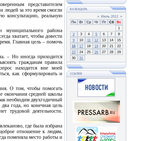
веренным представителем
и людей за это время смогли
КАЛЕНДАРЬ
ю консультацию, реальную
«
Июль 2012
»
Пн
Вт
Ср
Чт
Пт
Сб
Вс
1
и муниципального района
2
3
4
5
6
7
8
егда хватает, чтобы довести
9
10
11
12
13
14
15
ремя. Главная цель – помочь
16
17
18
19
20
21
22
23
24
25
26
27
28
29
а. – Но иногда приходится
30
31
зъяснять гражданам правила
опрос находится вне моей
ться, как сформулировать и
ССЫЛКИ
ия. О том, чтобы помогать
сле окончания средней школы
рфак необходим двухгодичный
два года, но конечная цель
ет трудовой деятельности.
влеканово, где была избрана
 доброе отношение к людям,
гда поменяла место работы и