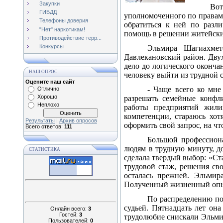
Закупки
Во
ГИБДД
уполномоченного по правам 
Телефоны доверия
обратиться к ней по разл
"Нет" наркотикам!
помощь в решении житейски
Противодействие терр...
Конкурсы
Эльмира Шагиахмет
Давлекановский район. Двух 
дело до логического оконча
НАШ ОПРОС
человеку выйти из трудной 
Оцените наш сайт
- Чаще всего ко мне
Отлично
Хорошо
разрешать семейные конфли
Неплохо
работы предприятий жили
компетенции, стараюсь хот
Результаты
|
Архив опросов
оформить свой запрос, на чт
Всего ответов:
111
Большой профессион
людям в трудную минуту, до
СТАТИСТИКА
сделала твердый выбор: «Ст
трудовой стаж, решения св
осталась прежней. Эльмир
Полученный жизненный опыт
По распределению по
судьей. Пятнадцать лет он
Онлайн всего:
3
Гостей:
3
трудолюбие снискали Эльмир
Пользователей:
0