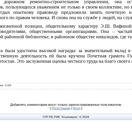
в дорожном ремонтно-строительном управлении, она о
, пользующихся уважением не только в своем коллективе, но и
тдых опытному правоведу предложили занять почетную и
ого по правам человека. И снова она на службе у людей, на слу
 жизненной позиции, общительному характеру Э.Ш. Вафиной
оводителями, общественными организациями. Она – частый
 районной библиотеке, в районном обществе инвалидов, где та
 была удостоена высокой награды: за значительный вклад в
твенную деятельность ей была вручена Почетная грамота Го
остан. Это заслуженная оценка честного труда на благо своего 
инг
:
0.0
/
0
Добавлять комментарии могут только зарегистрированные пользователи.
[
Регистрация
|
Вход
]
ГУП РБ РИК "Асылыкуль" © 2026