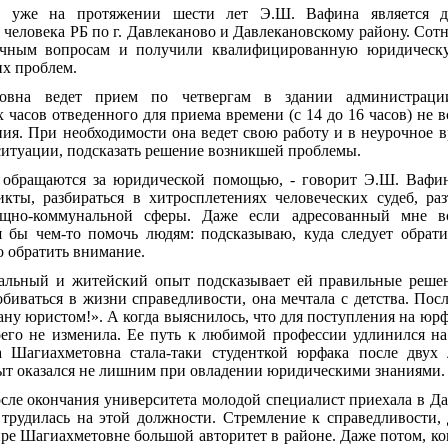
т уже на протяжении шести лет Э.Ш. Вафина является до
человека РБ по г. Давлеканово и Давлекановскому району. Сотн
ичным вопросам и получили квалифицированную юридическу
х проблем.
овна ведет прием по четвергам в здании администраци
часов отведенного для приема времени (с 14 до 16 часов) не вс
ния. При необходимости она ведет свою работу и в неурочное в
ситуации, подсказать решение возникшей проблемы.
 обращаются за юридической помощью, - говорит Э.Ш. Вафин
кты, разбираться в хитросплетениях человеческих судеб, ра
щно-коммунальной сферы. Даже если адресованный мне в
я бы чем-то помочь людям: подсказываю, куда следует обрати
о обратить внимание.
альный и житейский опыт подсказывает ей правильные решен
биваться в жизни справедливости, она мечтала с детства. По
ану юристом!». А когда выяснилось, что для поступления на ю
оего не изменила. Ее путь к любимой профессии удлинился на 
а Шагиахметовна стала-таки студенткой юрфака после двух л
 оказался не лишним при овладении юридическими знаниями.
сле окончания университета молодой специалист приехала в Да
а трудилась на этой должности. Стремление к справедливости,
е Шагиахметовне большой авторитет в районе. Даже потом, ко