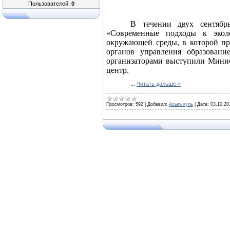
Пользователей:
0
В течении двух сентябрь
«Современные подходы к эколо
окружающей среды, в которой при
органов управления образовани
организаторами выступили Минис
центр.
...
Читать дальше »
Просмотров:
592
|
Добавил:
Асылыкуль
|
Дата:
03.10.20