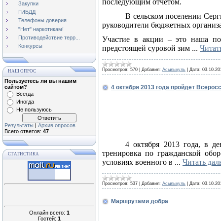
последующим отчетом.
Закупки
ГИБДД
В сельском поселении Серг
Телефоны доверия
руководители бюджетных организ
"Нет" наркотикам!
Противодействие терр...
Участие в акции – это наша по
Конкурсы
предстоящей суровой зим
...
Читат
Просмотров:
570
|
Добавил:
Асылыкуль
|
Дата:
03.10.20
НАШ ОПРОС
Пользуетесь ли вы нашим
сайтом?
4 октября 2013 года пройдет Всерос
Всегда
Иногда
Не пользуюсь
Результаты
|
Архив опросов
Всего ответов:
47
4 октября 2013 года, в д
тренировка по гражданской обор
СТАТИСТИКА
условиях военного в
...
Читать дал
Просмотров:
537
|
Добавил:
Асылыкуль
|
Дата:
03.10.20
Маршрутами добра
Онлайн всего:
1
Гостей:
1