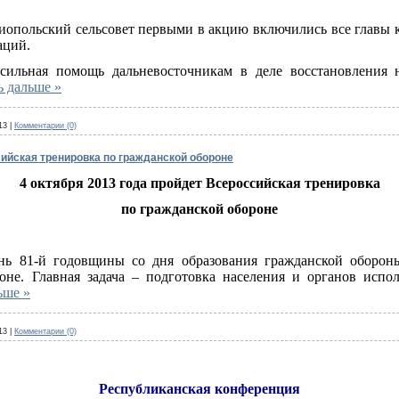
иопольский сельсовет первыми в акцию включились все главы к
аций.
сильная помощь дальневосточникам в деле восстановления 
ь дальше »
13
|
Комментарии (0)
сийская тренировка по гражданской обороне
4 октября 2013 года пройдет Всероссийская тренировка
по гражданской обороне
ень 81-й годовщины со дня образования гражданской оборон
оне. Главная задача – подготовка населения и органов испо
ьше »
13
|
Комментарии (0)
Республиканская конференция