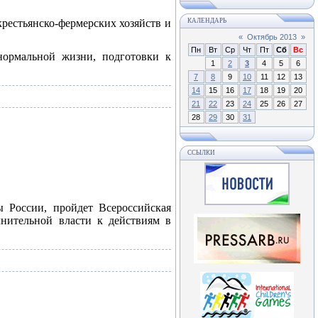
рестьянско-фермерских хозяйств и
КАЛЕНДАРЬ
«
Октябрь 2013
»
Пн
Вт
Ср
Чт
Пт
Сб
Вс
нормальной жизни, подготовки к
1
2
3
4
5
6
7
8
9
10
11
12
13
14
15
16
17
18
19
20
21
22
23
24
25
26
27
28
29
30
31
ССЫЛКИ
ы России, пройдет Всероссийская
лнительной власти к действиям в