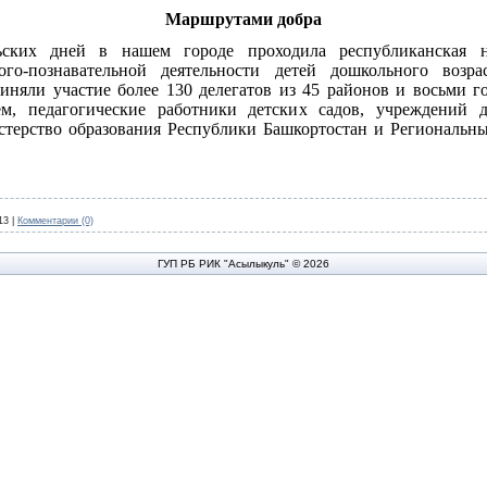
Маршрутами добра
ских дней в нашем городе проходила республиканская на
го-познавательной деятельности детей дошкольного возра
няли участие более 130 делегатов из 45 районов и восьми г
ем, педагогические работники детских садов, учреждений д
терство образования Республики Башкортостан и Региональны
13
|
Комментарии (0)
ГУП РБ РИК "Асылыкуль" © 2026