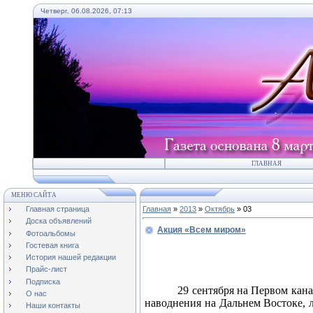
Четверг, 06.08.2026, 07:13
ГЛАВНАЯ
МЕНЮ САЙТА
Главная страница
Главная
»
2013
»
Октябрь
»
03
Доска объявлений
Акция «Всем миром»
Фотоальбомы
Гостевая книга
История нашей редакции
Прайс-лист
Подписка
29 сентября на Первом кан
О нас
наводнения на Дальнем Востоке, л
Наши контакты