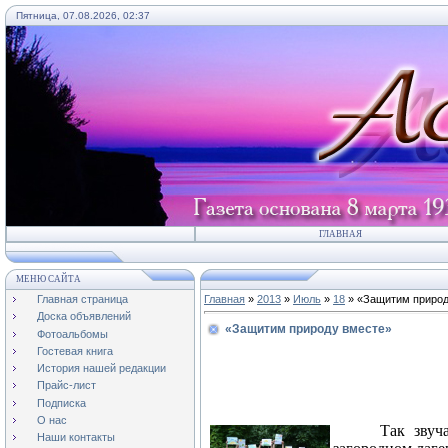
Пятница, 07.08.2026, 02:37
ГЛАВНАЯ
МЕНЮ САЙТА
Главная страница
Главная
»
2013
»
Июль
»
18
» «Защитим природ
Доска объявлений
«Защитим природу вместе»
Фотоальбомы
Гостевая книга
История нашей редакции
Прайс-лист
Подписка
О нас
Так звуч
Наши контакты