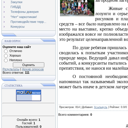
загородном лаге
Закупки
ГИБДД
Живые сц
Телефоны доверия
лозунги и серь
"Нет" наркотикам!
рисунков и пла
Противодействие терр...
средств – все было направлено н
Конкурсы
место на выставке, крепко объе
изображался вовсе не полновласт
это результат целенаправленной в
НАШ ОПРОС
Оцените наш сайт
По душе ребятам пришлась 
Отлично
сводилась к попыткам участнико
Хорошо
природе мира. Ведущий давал инф
Неплохо
событий, а конкурсанты пытались 
препятствия, не нанося ни малей
Результаты
|
Архив опросов
Всего ответов:
111
О постоянной необходимо
напоминал так называемый эколог
СТАТИСТИКА
может быть иначе в детском лагер
Просмотров
: 814 |
Добавил
:
Асылыкуль
|
Рейтинг
:
0.0
/
0
Всего комментариев
:
0
Онлайн всего:
1
Гостей:
1
Д
Пользователей:
0