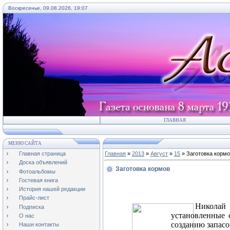
Воскресенье, 09.08.2026, 19:07
ГЛАВНАЯ
МЕНЮ САЙТА
Главная страница
Главная
»
2013
»
Август
»
15
» Заготовка корм
Доска объявлений
Заготовка кормов
Фотоальбомы
Гостевая книга
История нашей редакции
Прайс-лист
Николай
Подписка
установленные 
О нас
созданию запасо
Наши контакты