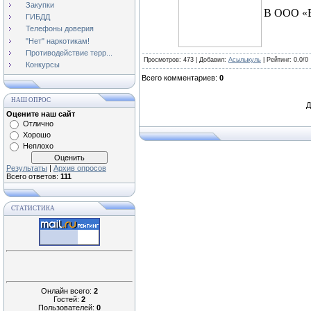
Закупки
В ООО «В
ГИБДД
Телефоны доверия
"Нет" наркотикам!
Противодействие терр...
Просмотров
: 473 |
Добавил
:
Асылыкуль
|
Рейтинг
:
0.0
/
0
Конкурсы
Всего комментариев
:
0
НАШ ОПРОС
Д
Оцените наш сайт
Отлично
Хорошо
Неплохо
Результаты
|
Архив опросов
Всего ответов:
111
СТАТИСТИКА
Онлайн всего:
2
Гостей:
2
Пользователей:
0