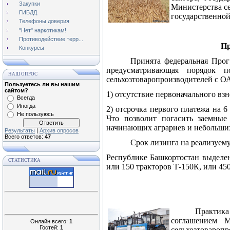
Закупки
Министерства се
ГИБДД
государственно
Телефоны доверия
"Нет" наркотикам!
Противодействие терр...
Пр
Конкурсы
Принята федеральная Прог
предусматривающая порядок п
НАШ ОПРОС
сельхозтоваропроизводителей с О
Пользуетесь ли вы нашим
сайтом?
1) отсутствие первоначального взн
Всегда
Иногда
2) отсрочка первого платежа на 6
Не пользуюсь
Что позволит погасить заемные
начинающих аграриев и небольших
Результаты
|
Архив опросов
Всего ответов:
47
Срок лизинга на реализуему
Республике Башкортостан выделен
СТАТИСТИКА
или 150 тракторов Т-150К, или 45
Практика
соглашением 
Онлайн всего:
1
Гостей:
1
сельхозтоваропр