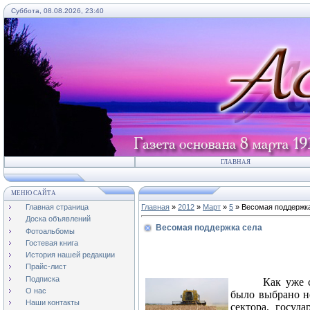
Суббота, 08.08.2026, 23:40
ГЛАВНАЯ
МЕНЮ САЙТА
Главная страница
Главная
»
2012
»
Март
»
5
» Весомая поддержк
Доска объявлений
Весомая поддержка села
Фотоальбомы
Гостевая книга
История нашей редакции
Прайс-лист
Подписка
Как уже 
О нас
было выбрано н
Наши контакты
сектора, госуд