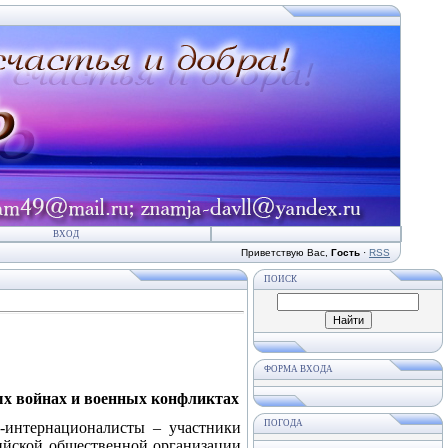
ВХОД
Приветствую Вас
,
Гость
·
RSS
ПОИСК
ФОРМА ВХОДА
ых войнах и военных конфликтах
ПОГОДА
-интернационалисты – участники
ийской общественной организации