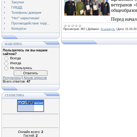
Закупки
ветеранов «
ГИБДД
общеобразо
Телефоны доверия
"Нет" наркотикам!
Перед нача
Противодействие терр...
Конкурсы
Просмотров:
967
|
Добавил:
Асылыкуль
|
Дата:
01.03.20
НАШ ОПРОС
Пользуетесь ли вы нашим
сайтом?
Всегда
Иногда
Не пользуюсь
Результаты
|
Архив опросов
Всего ответов:
47
СТАТИСТИКА
Онлайн всего:
2
Гостей:
2