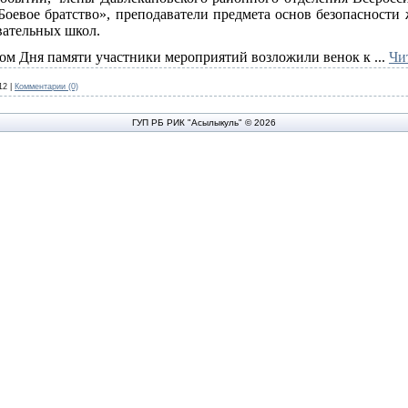
Боевое братство», преподаватели предмета основ безопасности
вательных школ.
лом Дня памяти участники мероприятий возложили венок к
...
Чи
12
|
Комментарии (0)
ГУП РБ РИК "Асылыкуль" © 2026