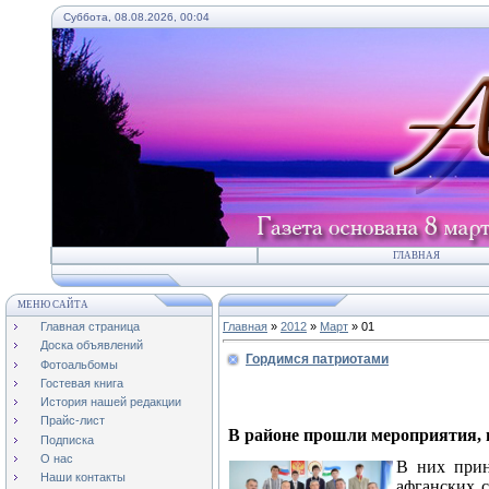
Суббота, 08.08.2026, 00:04
ГЛАВНАЯ
МЕНЮ САЙТА
Главная страница
Главная
»
2012
»
Март
»
01
Доска объявлений
Гордимся патриотами
Фотоальбомы
Гостевая книга
История нашей редакции
Прайс-лист
В районе прошли мероприятия, 
Подписка
О нас
В них прин
Наши контакты
афганских 