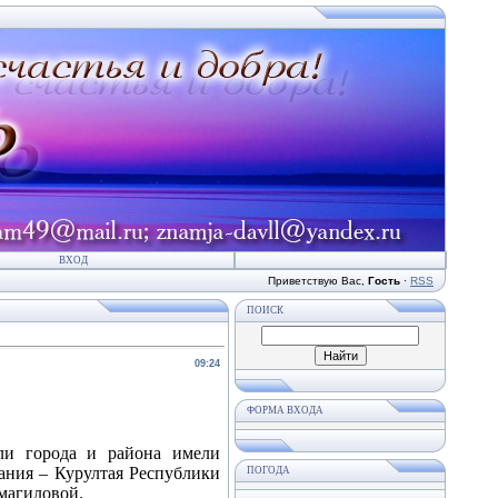
ВХОД
Приветствую Вас
,
Гость
·
RSS
ПОИСК
09:24
ФОРМА ВХОДА
ли города и района имели
ания – Курултая Республики
ПОГОДА
магиловой.