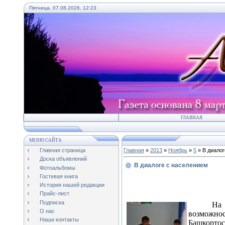
Пятница, 07.08.2026, 12:23
ГЛАВНАЯ
МЕНЮ САЙТА
Главная страница
Главная
»
2013
»
Ноябрь
»
5
» В диалог
Доска объявлений
В диалоге с населением
Фотоальбомы
Гостевая книга
История нашей редакции
Прайс-лист
Подписка
На 
О нас
возможнос
Наши контакты
Башкортос