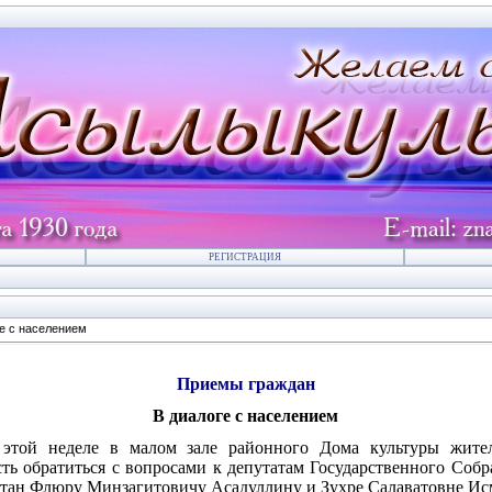
РЕГИСТРАЦИЯ
е с населением
Приемы граждан
В диалоге с населением
этой неделе в малом зале районного Дома культуры жите
ть обратиться с вопросами к депутатам Государственного Собр
тан Флюру Минзагитовичу Асадуллину и Зухре Салаватовне Ис