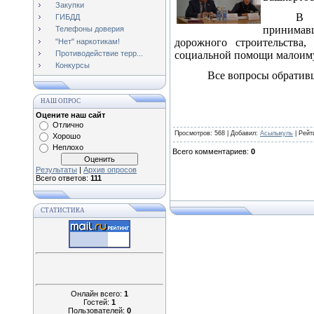
Закупки
В 
ГИБДД
принимав
Телефоны доверия
дорожного строительства
"Нет" наркотикам!
Противодействие терр...
социальной помощи малоим
Конкурсы
Все вопросы обратив
НАШ ОПРОС
Оцените наш сайт
Отлично
Просмотров
: 568 |
Добавил
:
Асылыкуль
|
Рейт
Хорошо
Неплохо
Всего комментариев
:
0
Результаты
|
Архив опросов
Всего ответов:
111
СТАТИСТИКА
Онлайн всего:
1
Гостей:
1
Пользователей:
0