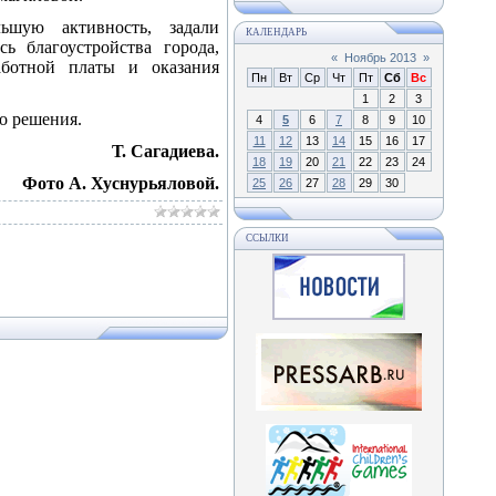
ьшую активность, задали
КАЛЕНДАРЬ
 благоустройства города,
«
Ноябрь 2013
»
аботной платы и оказания
Пн
Вт
Ср
Чт
Пт
Сб
Вс
1
2
3
о решения.
4
5
6
7
8
9
10
11
12
13
14
15
16
17
Т. Сагадиева.
18
19
20
21
22
23
24
Фото А. Хуснурьяловой.
25
26
27
28
29
30
ССЫЛКИ