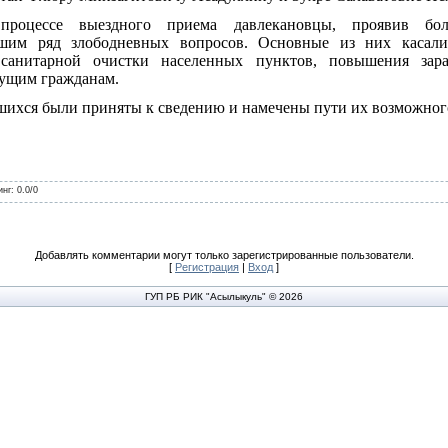
процессе выездного приема давлекановцы, проявив бол
шим ряд злободневных вопросов. Основные из них касались
, санитарной очистки населенных пунктов, повышения зар
ущим гражданам.
шихся были приняты к сведению и намечены пути их возможног
инг
:
0.0
/
0
Добавлять комментарии могут только зарегистрированные пользователи.
[
Регистрация
|
Вход
]
ГУП РБ РИК "Асылыкуль" © 2026