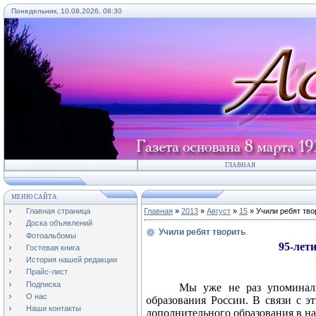
Понедельник, 10.08.2026, 08:30
ГЛАВНАЯ
МЕНЮ САЙТА
Главная страница
Главная
»
2013
»
Август
»
15
» Учили ребят тво
Доска объявлений
Учили ребят творить
Фотоальбомы
95-лет
Гостевая книга
История нашей редакции
Прайс-лист
Подписка
Мы уже не раз упоминали
О нас
образования России. В связи с э
Наши контакты
дополнительного образования в н