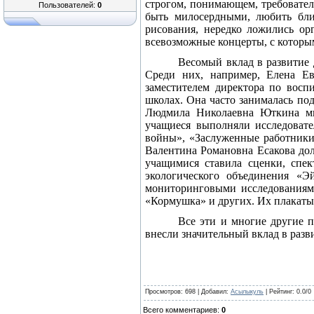
строгом, понимающем, требователь
Пользователей:
0
быть милосердными, любить бли
рисования, нередко ложились ор
всевозможные концерты, с которы
Весомый вклад в развитие 
Среди них, например, Елена Ев
заместителем директора по восп
школах. Она часто занималась по
Людмила Николаевна Юткина мно
учащиеся выполняли исследоват
войны», «Заслуженные работники 
Валентина Романовна Есакова дол
учащимися ставила сценки, спек
экологического объединения «Э
мониторинговыми исследованиями
«Кормушка» и других. Их плакаты
Все эти и многие другие п
внесли значительный вклад в разв
Просмотров
: 698 |
Добавил
:
Асылыкуль
|
Рейтинг
:
0.0
/
0
Всего комментариев
:
0