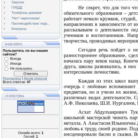
Закупки
Не секрет, что для того ч
ГИБДД
обязательного образования – дет
Телефоны доверия
работает немало кружков, студий,
"Нет" наркотикам!
Противодействие терр...
направлениях в зависимости от и
Конкурсы
рассказываем о деятельности пе
учеников и воспитанников. Напр
творчества, проводимых мероприят
НАШ ОПРОС
Сегодня речь пойдет о пе
Пользуетесь ли вы нашим
сайтом?
разностороннее образование, сде
Всегда
началась пару веков назад. Конеч
Иногда
друга, школы развивались, в них
Не пользуюсь
интересными личностями.
Результаты
|
Архив опросов
Каждая из этих школ выпу
Всего ответов:
47
очередь с любовью вспоминают 
предметам, но и учили их жизни,
СТАТИСТИКА
различных видах деятельности. С
А.Ф. Николаева, Ш.И. Нургалеев, 
Асхат Абдулхаирович Тука
школьной мастерской чинить парт
металла. А Анастасия Ильинична Д
любовь к труду, своей родине. По
Онлайн всего:
1
инсценировали басни и сказки. В
Гостей:
1