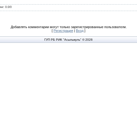
инг
:
0.0
/
0
Добавлять комментарии могут только зарегистрированные пользователи.
[
Регистрация
|
Вход
]
ГУП РБ РИК "Асылыкуль" © 2026