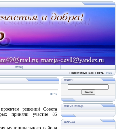
ВХОД
Приветствую Вас
,
Гость
·
RSS
ПОИСК
09:15
ФОРМА ВХОДА
 проектам решений Совета
орых приняли участие 85
ПОГОДА
тия муниципального района