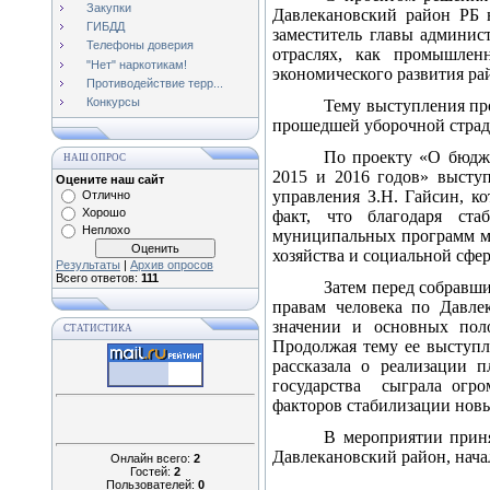
Закупки
Давлекановский район РБ 
ГИБДД
заместитель главы админис
Телефоны доверия
отраслях, как промышленн
"Нет" наркотикам!
экономического развития ра
Противодействие терр...
Конкурсы
Тему выступления про
прошедшей уборочной страды
По проекту «О бюдже
НАШ ОПРОС
2015 и 2016 годов» высту
Оцените наш сайт
управления З.Н. Гайсин, к
Отлично
Хорошо
факт, что благодаря ста
Неплохо
муниципальных программ мо
хозяйства и социальной сфе
Результаты
|
Архив опросов
Всего ответов:
111
Затем перед собравш
правам человека по Давле
значении и основных поло
СТАТИСТИКА
Продолжая тему ее выступл
рассказала о реализации 
государства
сыграла огро
факторов стабилизации новы
В мероприятии приня
Давлекановский район, начал
Онлайн всего:
2
Гостей:
2
Пользователей:
0