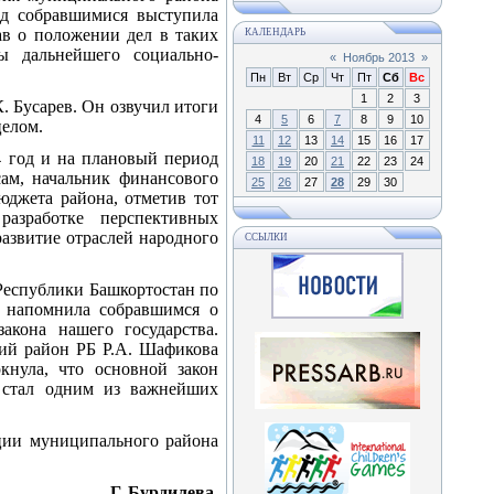
ед собравшимися выступила
ав о положении дел в таких
КАЛЕНДАРЬ
ы дальнейшего социально-
«
Ноябрь 2013
»
Пн
Вт
Ср
Чт
Пт
Сб
Вс
1
2
3
. Бусарев. Он озвучил итоги
4
5
6
7
8
9
10
целом.
11
12
13
14
15
16
17
 год и на плановый период
18
19
20
21
22
23
24
ам, начальник финансового
25
26
27
28
29
30
юджета района, отметив тот
разработке перспективных
азвитие отраслей народного
ССЫЛКИ
Республики Башкортостан по
я напомнила собравшимся о
кона нашего государства.
кий район РБ Р.А. Шафикова
кнула, что основной закон
, стал одним из важнейших
ции муниципального района
Г. Бурдилева.