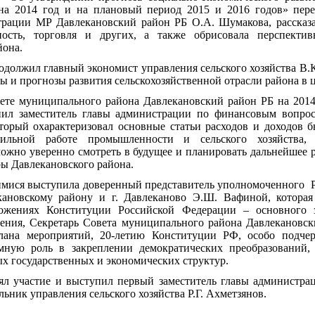
на 2014 год и на плановый период 2015 и 2016 годов» пер
трации МР Давлекановский район РБ О.А. Шумакова, рассказ
ость, торговля и других, а также обрисовала перспектив
йона.
должил главный экономист управления сельского хозяйства В.К
 и прогнозы развития сельскохозяйственной отрасли района в 
те муниципального района Давлекановский район РБ на 2014
пил заместитель главы администрации по финансовым вопрос
оторый охарактеризовал основные статьи расходов и доходов б
бильной работе промышленности и сельского хозяйства, 
жно уверенно смотреть в будущее и планировать дальнейшее р
ры Давлекановского района.
имися выступила доверенный представитель уполномоченного
кановскому району и г. Давлеканово Э.Ш. Вафиной, котора
жениях Конституции Российской Федерации – основного за
ения, Секретарь Совета муниципального района Давлекановс
плана мероприятий, 20-летию Конституции РФ, особо подчер
мную роль в закреплении демократических преобразований
х государственных и экономических структур.
л участие и выступил первый заместитель главы администра
ьник управления сельского хозяйства Р.Г. Ахметзянов.