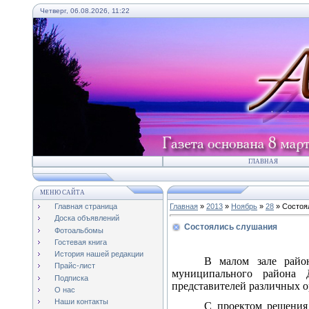
Четверг, 06.08.2026, 11:22
ГЛАВНАЯ
МЕНЮ САЙТА
Главная страница
Главная
»
2013
»
Ноябрь
»
28
» Состоя
Доска объявлений
Состоялись слушания
Фотоальбомы
Гостевая книга
История нашей редакции
В малом зале райо
Прайс-лист
муниципального района 
Подписка
представителей различных о
О нас
Наши контакты
С проектом решения