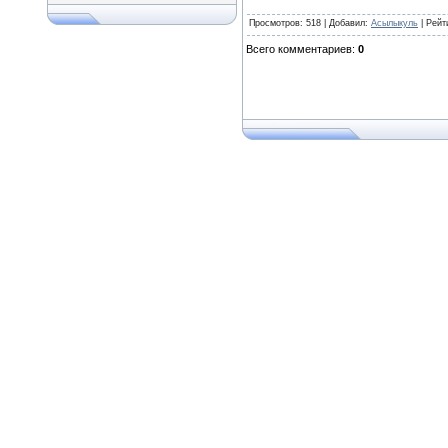
Просмотров
: 518 |
Добавил
:
Асылыкуль
|
Рейт
Всего комментариев
:
0