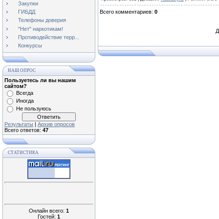
Закупки
ГИБДД
Всего комментариев
:
0
Телефоны доверия
"Нет" наркотикам!
Д
Противодействие терр...
Конкурсы
НАШ ОПРОС
Пользуетесь ли вы нашим
сайтом?
Всегда
Иногда
Не пользуюсь
Результаты
|
Архив опросов
Всего ответов:
47
СТАТИСТИКА
Онлайн всего:
1
Гостей:
1