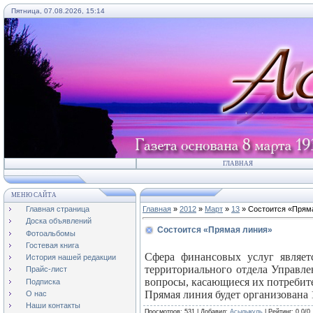
Пятница, 07.08.2026, 15:14
ГЛАВНАЯ
МЕНЮ САЙТА
Главная страница
Главная
»
2012
»
Март
»
13
» Состоится «Прям
Доска объявлений
Состоится «Прямая линия»
Фотоальбомы
Гостевая книга
Сфера финансовых услуг являет
История нашей редакции
территориального отдела Управл
Прайс-лист
вопросы, касающиеся их потребит
Подписка
Прямая линия будет организована 15
О нас
Наши контакты
Просмотров
: 531 |
Добавил
:
Асылыкуль
|
Рейтинг
:
0.0
/
0