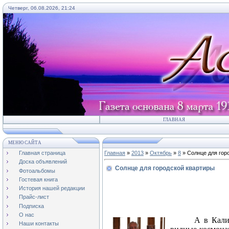
Четверг, 06.08.2026, 21:24
ГЛАВНАЯ
МЕНЮ САЙТА
Главная страница
Главная
»
2013
»
Октябрь
»
8
» Солнце для гор
Доска объявлений
Солнце для городской квартиры
Фотоальбомы
Гостевая книга
История нашей редакции
Прайс-лист
Подписка
О нас
А в Кали
Наши контакты