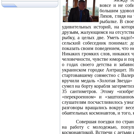
вовсе и не соб
большим удовол
Ляхов, глядя на
рыбалке. В свое
удивительных историй, на кото
друзьям, жалующимся на отсутствие
рыбку, а целых две. Уметь надо!
сельский собеседник понимал: д
показать своим поведением, что н
Никаких громких слов, никаких чу
человечности, чувстве юмора и по
о годах своего детства и забав
украинском городке Антрацит. Но
стартовавшему совместно с Вале
вручили медаль «Золотая Звезда»
сумел на борту корабля загермети
35 сантиметров
. Этому «изобр
«перекроенном» и «заштопанном
слушателям посчастливилось узна
разговоры вращались вокруг вес
обаятельных космонавтов, и того,
Совершая поездки по стран
на работу с молодежью, попул
космонавтикой. Встречи с детьми