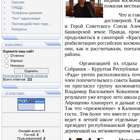
видные космона
Закупки
пожилая местная
ГИБДД
Телефоны доверия
Что и гов
"Нет" наркотикам!
достоверной. Та
Противодействие терр...
и Герой Советского Союза Алек
Конкурсы
башкирской земле. Правда, про
продолжиться в санаторий «Красн
реабилитацию российские космона
НАШ ОПРОС
они, как и рассчитывали, поеха
Оцените наш сайт
района.
Отлично
Хорошо
Организацией их отдыха 
Неплохо
Собрания – Курултая Республики 
«Рада» уютно расположились поче
Результаты
|
Архив опросов
Всего ответов:
111
член попечительского совета Баш
он пригласил группу космонавт
Владимир Васильевич Коваленок
СТАТИСТИКА
результате уже второе лето школа 
Аброщенко планирует и дальше сп
Так что «приземление» в Калинов
гости. Тем более что вместе с п
ведет в летней школе отдельные
президент республиканской федер
деревушкой на легкомоторном само
Онлайн всего:
3
Гостей:
3
Пользователей:
0
Между те