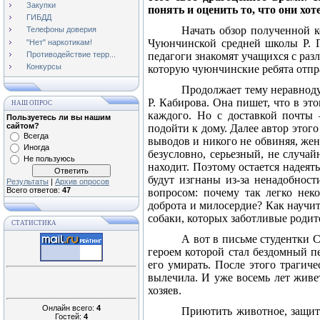
Закупки
понять и оценить то, что они хот
ГИБДД
Начать обзор полученной к
Телефоны доверия
Чуюнчинской средней школы Р. Г
"Нет" наркотикам!
Противодействие терр...
педагоги знакомят учащихся с ра
Конкурсы
которую чуюнчинские ребята отпр
Продолжает тему неравноду
Р. Кабирова. Она пишет, что в э
НАШ ОПРОС
каждого. Но с доставкой почты
Пользуетесь ли вы нашим
сайтом?
подойти к дому. Далее автор это
Всегда
выводов и никого не обвиняя, жен
Иногда
безусловно, серьезный, не случа
Не пользуюсь
находит. Поэтому остается надеять
будут изгнаны из-за ненадобност
Результаты
|
Архив опросов
Всего ответов:
47
вопросом: почему так легко нек
доброта и милосердие? Как научит
собаки, которых заботливые роди
СТАТИСТИКА
А вот в письме студентки 
героем которой стал бездомный п
его умирать. После этого трагиче
вылечила. И уже восемь лет живе
хозяев.
Онлайн всего:
4
Приютить животное, защит
Гостей:
4