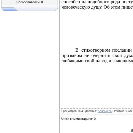
способен на подобного рода посту
Пользователей:
0
человеческую душу. Об этом пишет
В стихотворном послании 
призывом не очернить свой дух
любящими свой народ и знающими
Просмотров
: 604 |
Добавил
:
Асылыкуль
|
Рейтинг
:
0.0
/
0
Всего комментариев
:
0
Д