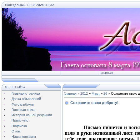
Понедельник, 10.08.2026, 12:32
ГЛАВНАЯ
МЕНЮ САЙТА
Главная страница
Главная
»
2012
»
Март
»
26
» Сохраните свою д
Доска объявлений
Сохраните свою доброту!
Фотоальбомы
Гостевая книга
История нашей редакции
Прайс-лист
Подписка
Письмо пишется и посыла
О нас
взяв в руки исписанный лист, 
Наши контакты
тебе свое драгоценное время. 