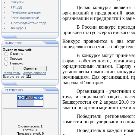
Закупки
Целью конкурса является
ГИБДД
организаций и предприятий, дем
Телефоны доверия
организаций и предприятий к заи
"Нет" наркотикам!
Противодействие терр...
В России конкурс проводит
Конкурсы
присвоен статус
всероссийского м
Конкурс проводится в два эта
НАШ ОПРОС
определяются из числа победител
Оцените наш сайт
Отлично
В конкурсе могут принимат
Хорошо
формы собственности, организа
Неплохо
юридическими лицами. Наряду с
установлены номинации конкурса
Результаты
|
Архив опросов
номинациям. Для организаций, п
Всего ответов:
111
награда «Гран-при».
Организации - участники к
СТАТИСТИКА
труда и социальной защиты насе
Башкортостан от 2 апреля 2010 
власти по организационно-технич
Победители региональног
комиссии по регулированию соци
Онлайн всего:
1
Победитель в каждой номин
Гостей:
1
Пользователей:
0