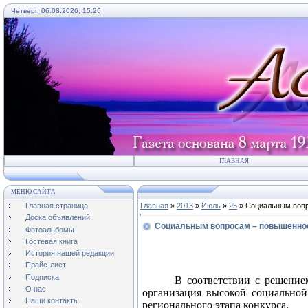
Четверг, 06.08.2026, 15:26
ГЛАВНАЯ
МЕНЮ САЙТА
Главная страница
Главная
»
2013
»
Июль
»
25
» Социальным воп
Доска объявлений
Социальным вопросам – повышенно
Фотоальбомы
Гостевая книга
История нашей редакции
Прайс-лист
Подписка
В соответствии с решение
О нас
организация высокой социальной
Наши контакты
регионального этапа конкурса.