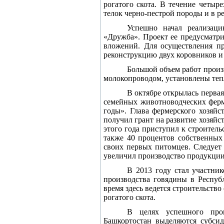
рогатого скота. В течение четыр
телок черно-пестрой породы и в р
Успешно начал реализац
«Дружба». Проект ее предусматри
вложений. Для осуществления пр
реконструкцию двух коровников и 
Большой объем работ произ
молокопроводом, установлены теп
В октябре открылась перва
семейных животноводческих ферм 
годы». Глава фермерского хозяйс
получил грант на развитие хозяйс
этого года приступил к строител
также 40 процентов собственных
своих первых питомцев. Следует
увеличил производство продукции
В 2013 году стал участни
производства говядины в Респуб
время здесь ведется строительств
рогатого скота.
В целях успешного пров
Башкортостан выделяются субсид