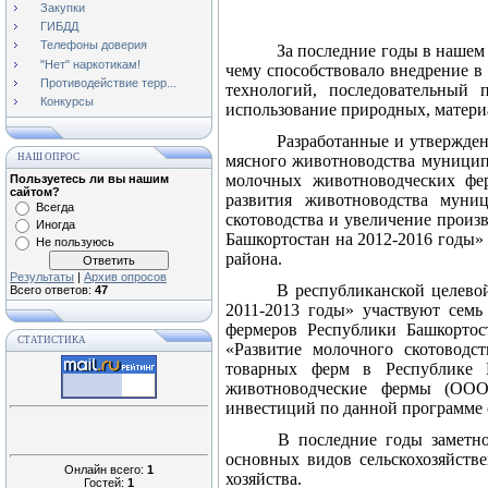
Закупки
ГИБДД
Телефоны доверия
За последние годы в нашем
"Нет" наркотикам!
чему способствовало внедрение в
Противодействие терр...
технологий, последовательный 
Конкурсы
использование природных, матери
Разработанные и утвержден
НАШ ОПРОС
мясного животноводства муницип
молочных животноводческих фер
Пользуетесь ли вы нашим
сайтом?
развития животноводства муни
Всегда
скотоводства и увеличение произ
Иногда
Башкортостан на 2012-2016 годы»
Не пользуюсь
района.
Результаты
|
Архив опросов
В республиканской целево
Всего ответов:
47
2011-2013 годы» участвуют сем
фермеров Республики Башкортос
СТАТИСТИКА
«Развитие молочного скотоводс
товарных ферм в Республике 
животноводческие фермы (ОО
инвестиций по данной программе с
В последние годы заметн
основных видов сельскохозяйстве
Онлайн всего:
1
хозяйства.
Гостей:
1