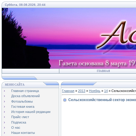
Суббота, 08.08.2026, 20:44
ГЛАВНАЯ
МЕНЮ САЙТА
Главная страница
Главная
»
2013
»
Ноябрь
»
14
» Сельскохозяйст
Доска объявлений
Сельскохозяйственный сектор эконом
Фотоальбомы
Гостевая книга
История нашей редакции
Прайс-лист
Подписка
О нас
Наши контакты