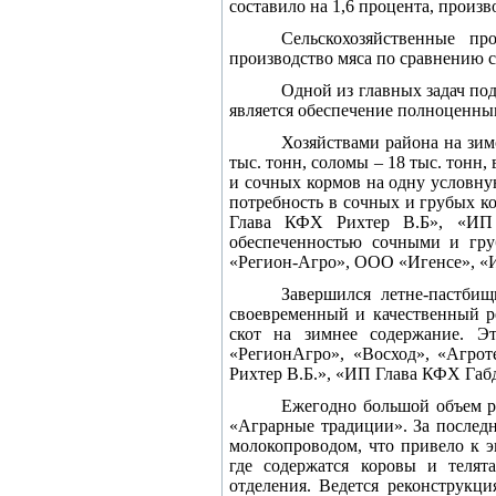
составило на 1,6 процента, произв
Сельскохозяйственные пр
производство мяса по сравнению с
Одной из главных задач под
является обеспечение полноценны
Хозяйствами района на зимов
тыс. тонн, соломы – 18 тыс. тонн
и сочных кормов на одну условну
потребность в сочных и грубых к
Глава КФХ Рихтер В.Б», «ИП
обеспеченностью сочными и гр
«Регион-Агро», ООО «Игенсе», «И
Завершился летне-пастбищ
своевременный и качественный р
скот на зимнее содержание. Э
«РегионАгро», «Восход», «Агро
Рихтер В.Б.», «ИП Глава КФХ Габ
Ежегодно большой объем р
«Аграрные традиции». За последн
молокопроводом, что привело к 
где содержатся коровы и телят
отделения. Ведется реконструкц