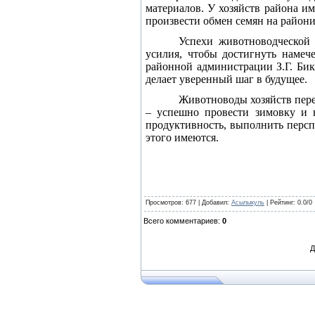
материалов. У хозяйств района и
произвести обмен семян на район
Успехи животноводческой 
усилия, чтобы достигнуть наме
районной администрации З.Г. Бик
делает уверенный шаг в будущее.
Животноводы хозяйств пере
– успешно провести зимовку и в
продуктивность, выполнить персп
этого имеются.
Просмотров
: 677 |
Добавил
:
Асылыкуль
|
Рейтинг
:
0.0
/
0
Всего комментариев
:
0
Д