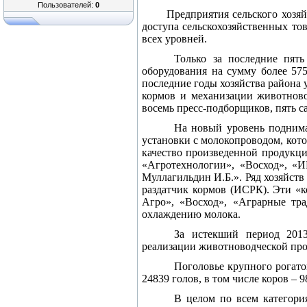
Пользователей:
0
Предприятия сельского хозя
доступа сельскохозяйственных то
всех уровней.
Только за последние пять
оборудования на сумму более 57
последние годы хозяйства района
кормов и механизации животново
восемь пресс-подборщиков, пять с
На новый уровень поднима
установки с молокопроводом, кото
качество произведенной продукц
«Агротехнологии», «Восход», «
Муллагильдин И.Б.». Ряд хозяйст
раздатчик кормов (ИСРК). Эти «к
Агро», «Восход», «Аграрные тр
охлаждению молока.
За истекший период 2013
реализации животноводческой пр
Поголовье крупного рогатог
24839 голов, в том числе коров – 9
В целом по всем категория