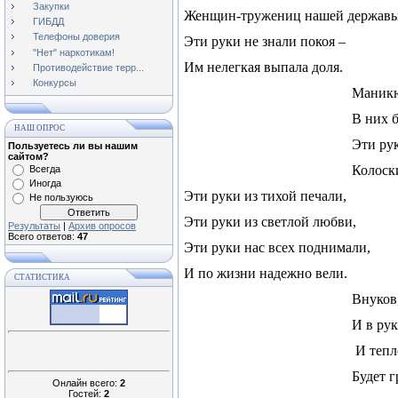
Закупки
Женщин-тружениц нашей державы
ГИБДД
Телефоны доверия
Эти руки не знали покоя –
"Нет" наркотикам!
Им нелегкая выпала доля.
Противодействие терр...
Конкурсы
Маникюр
В них б
НАШ ОПРОС
Эти ру
Пользуетесь ли вы нашим
сайтом?
Колоск
Всегда
Иногда
Эти руки из тихой печали,
Не пользуюсь
Эти руки из светлой любви,
Результаты
|
Архив опросов
Всего ответов:
47
Эти руки нас всех поднимали,
И по жизни надежно вели.
СТАТИСТИКА
Внуков
И в рук
И тепл
Будет г
Онлайн всего:
2
Гостей:
2