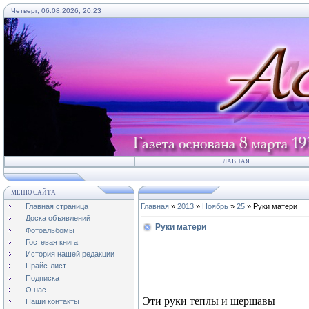
Четверг, 06.08.2026, 20:23
ГЛАВНАЯ
МЕНЮ САЙТА
Главная страница
Главная
»
2013
»
Ноябрь
»
25
» Руки матери
Доска объявлений
Руки матери
Фотоальбомы
Гостевая книга
История нашей редакции
Прайс-лист
Подписка
О нас
Эти руки теплы и шершавы
Наши контакты