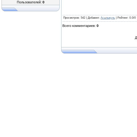
Пользователей:
0
Просмотров
: 542 |
Добавил
:
Асылыкуль
|
Рейтинг
:
0.0
/
0
Всего комментариев
:
0
Д