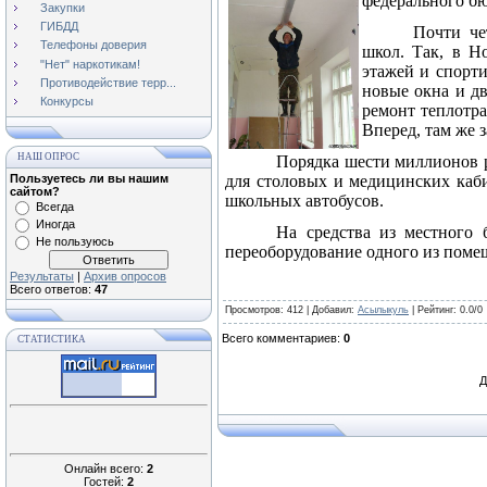
федерального бю
Закупки
ГИБДД
Почти че
Телефоны доверия
школ. Так, в Н
"Нет" наркотикам!
этажей и спорти
Противодействие терр...
новые окна и дв
Конкурсы
ремонт теплотра
Вперед, там же 
НАШ ОПРОС
Порядка шести миллионов р
Пользуетесь ли вы нашим
для столовых и медицинских каби
сайтом?
школьных автобусов.
Всегда
Иногда
На средства из местного
Не пользуюсь
переоборудование одного из поме
Результаты
|
Архив опросов
Всего ответов:
47
Просмотров
: 412 |
Добавил
:
Асылыкуль
|
Рейтинг
:
0.0
/
0
Всего комментариев
:
0
СТАТИСТИКА
Д
Онлайн всего:
2
Гостей:
2