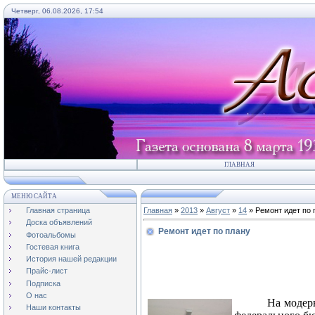
Четверг, 06.08.2026, 17:54
ГЛАВНАЯ
МЕНЮ САЙТА
Главная страница
Главная
»
2013
»
Август
»
14
» Ремонт идет по 
Доска объявлений
Ремонт идет по плану
Фотоальбомы
Гостевая книга
История нашей редакции
Прайс-лист
Подписка
О нас
На модер
Наши контакты