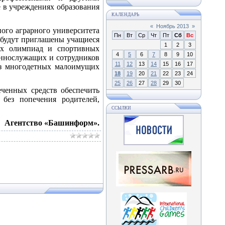
 в учреждениях образования
КАЛЕНДАРЬ
«
Ноябрь 2013
»
ного аграрного университета
Пн
Вт
Ср
Чт
Пт
Сб
Вс
к будут приглашены учащиеся
1
2
3
ых олимпиад и спортивных
4
5
6
7
8
9
10
оеннослужащих и сотрудников
11
12
13
14
15
16
17
из многодетных малоимущих
18
19
20
21
22
23
24
25
26
27
28
29
30
ченных средств обеспечить
 без попечения родителей,
ССЫЛКИ
Агентство «Башинформ».