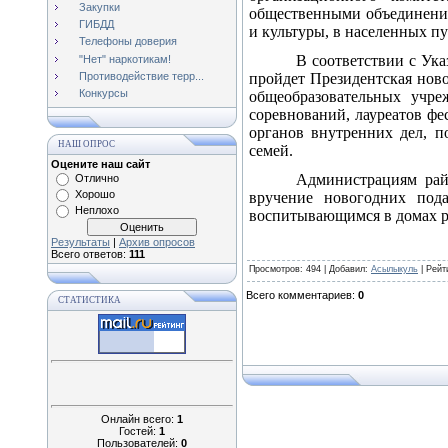
Закупки
общественными объединения
ГИБДД
и культуры, в населенных п
Телефоны доверия
В соответствии с Ук
"Нет" наркотикам!
Противодействие терр...
пройдет Президентская ново
Конкурсы
общеобразовательных учре
соревнований, лауреатов фе
органов внутренних дел, 
НАШ ОПРОС
семей.
Оцените наш сайт
Администрациям райо
Отлично
Хорошо
вручение новогодних пода
Неплохо
воспитывающимся в домах ре
Результаты
|
Архив опросов
Всего ответов:
111
Просмотров
: 494 |
Добавил
:
Асылыкуль
|
Рейт
Всего комментариев
:
0
СТАТИСТИКА
Онлайн всего:
1
Гостей:
1
Пользователей:
0