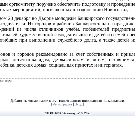
ми оргкомитету поручено обеспечить подготовку и проведение
унктах мероприятий, посвященных празднованию Нового года.
азом 23 декабря во Дворце молодежи Башкирского государствен
годняя елка. Из городов и районов Башкортостана на праздни
ждений из числа отличников учебы, победителей предметн
стивалей художественной самодеятельности, детей из семей в
погибших при выполнении служебного долга, а также детей 
нов и городов рекомендовано за счет собственных и привле
рков детям-инвалидам, детям-сиротам и детям, оставшимся
бенка, детских домах, социальных приютах и интернатах.
инг
:
0.0
/
0
Добавлять комментарии могут только зарегистрированные пользователи.
[
Регистрация
|
Вход
]
ГУП РБ РИК "Асылыкуль" © 2026