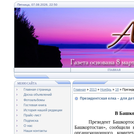
Пятница, 07.08.2026, 22:50
ГЛАВНАЯ
МЕНЮ САЙТА
Главная страница
Главная
»
2013
»
Ноябрь
»
18
» Президе
Доска объявлений
Президентская елка – для дет
Фотоальбомы
Гостевая книга
История нашей редакции
В Башкор
Прайс-лист
Подписка
Президент Башкорто
О нас
Башкортостан», сообщили в
Наши контакты
организационного комит