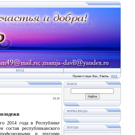
ВХОД
Приветствую Вас
,
Гость
·
RSS
ПОИСК
14:15
ФОРМА ВХОДА
молодежи
го 2014 года в Республике
ен состав республиканского
ПОГОДА
 профсоюзными и другими