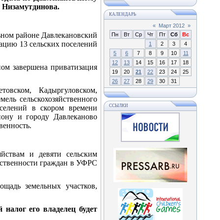
. Низамутдинова.
КАЛЕНДАРЬ
«
Март 2012
»
льном районе Давлекановский
Пн
Вт
Ср
Чт
Пт
Сб
Вс
рацию 13 сельских поселений
1
2
3
4
5
6
7
8
9
10
11
12
13
14
15
16
17
18
ном завершена приватизация
19
20
21
22
23
24
25
26
27
28
29
30
31
товском, Кадыргуловском,
мель сельскохозяйственного
ССЫЛКИ
оселений в скором времени
йону и городу Давлеканово
венность.
яйствам и девяти сельским
обственности граждан в УФРС
ощадь земельных участков,
 налог его владелец будет