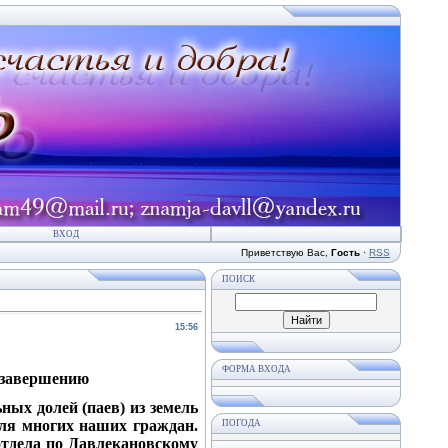
ВХОД
Приветствую Вас
,
Гость
·
RSS
ПОИСК
15:56
ФОРМА ВХОДА
к завершению
ных долей (паев) из земель
для многих наших граждан.
ПОГОДА
отдела по Давлекановскому