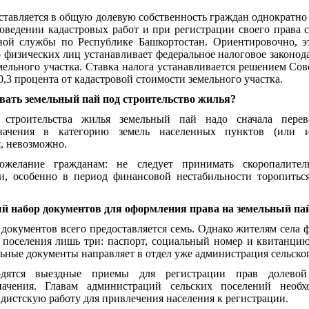
доставляется в общую долевую собственность граждан однократно
оведении кадастровых работ и при регистрации своего права 
ной службы по Республике Башкортостан. Ориентировочно, эт
 физических лиц устанавливает федеральное налоговое законод
емельного участка. Ставка налога устанавливается решением Со
,3 процента от кадастровой стоимости земельного участка.
вать земельный пай под строительство жилья?
 строительства жилья земельный пай надо сначала перев
азначения в категорию земель населенных пунктов (или и
, невозможно.
ожелание гражданам: не следует принимать скоропалите
и, особенно в период финансовой нестабильности торопитьс
ый набор документов для оформления права на земельный па
документов всего предоставляется семь. Однако жителям села 
 поселения лишь три: паспорт, социальный номер и квитанцию
ьные документы направляет в отдел уже администрация сельског
одятся выездные приемы для регистрации прав долевой
значения. Главам администраций сельских поселений необ
дистскую работу для привлечения населения к регистрации.