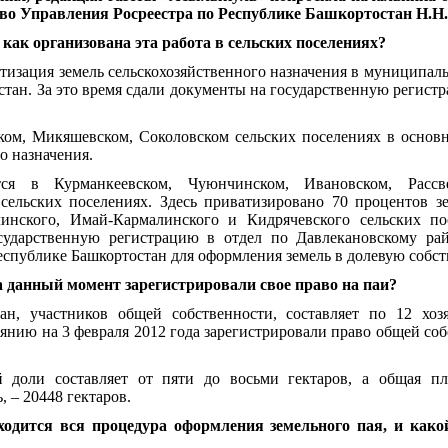
ово Управления Росреестра по Республике Башкортостан Н.Н
 как организована эта работа в сельских поселениях?
ватизация земель сельскохозяйственного назначения в муниципа
тан. За это время сдали документы на государственную регист
ком, Микяшевском, Соколовском сельских поселениях в основ
о назначения.
ся в Курманкеевском, Чуюнчинском, Ивановском, Рассве
сельских поселениях. Здесь приватизировано 70 процентов зе
линского, Имай-Кармалинского и Кидрячевского сельских п
сударственную регистрацию в отдел по Давлекановскому ра
еспублике Башкортостан для оформления земель в долевую собст
а данный момент зарегистрировали свое право на паи?
ан, участников общей собственности, составляет по 12 хоз
оянию на 3 февраля 2012 года зарегистрировали право общей с
й доли составляет от пяти до восьми гектаров, а общая пл
ь, –
20448 гектаров
.
ходится вся процедура оформления земельного пая, и какой