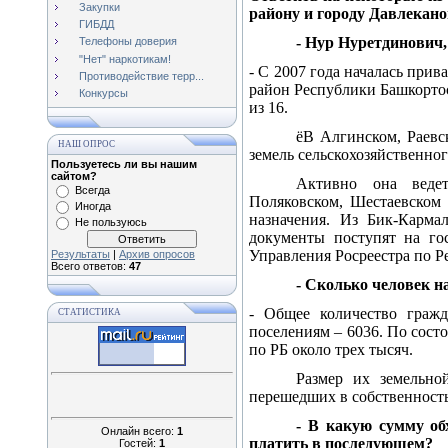
Закупки
району и городу Давлекан
ГИБДД
- Нур Нуретдинович,
Телефоны доверия
"Нет" наркотикам!
- С 2007 года началась при
Противодействие терр...
район Республики Башкортос
Конкурсы
из 16.
ёВ Алгинском, Раевс
НАШ ОПРОС
земель сельскохозяйственног
Пользуетесь ли вы нашим
сайтом?
Активно она ведет
Всегда
Поляковском, Шестаевском 
Иногда
назначения. Из Бик-Карма
Не пользуюсь
документы поступят на го
Управления Росреестра по Р
Результаты
|
Архив опросов
Всего ответов:
47
- Сколько человек н
- Общее количество гражд
СТАТИСТИКА
поселениям – 6036. По сост
по РБ около трех тысяч.
Размер их земельно
перешедших в собственност
- В какую сумму об
Онлайн всего:
1
платить в последующем?
Гостей:
1