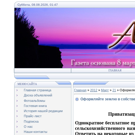
Суббота, 08.08.2026, 01:47
ГЛАВНАЯ
МЕНЮ САЙТА
Главная страница
Главная
»
2012
»
Март
»
21
» Оформляй
Доска объявлений
Оформляйте землю в собств
Фотоальбомы
Гостевая книга
История нашей редакции
Приватизаци
Прайс-лист
Подписка
Однократное бесплатное пр
О нас
сельскохозяйственного на
Наши контакты
Ответить на некоторые из