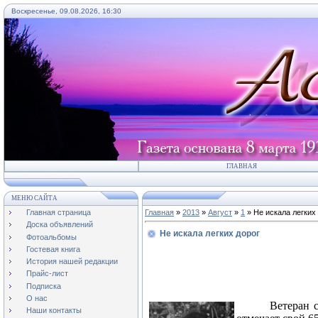
Воскресенье, 09.08.2026, 16:30
ГЛАВНАЯ
МЕНЮ САЙТА
Главная страница
Главная
»
2013
»
Август
»
1
» Не искала легких
Доска объявлений
Не искала легких дорог
Фотоальбомы
Гостевая книга
История нашей редакции
Прайс-лист
Подписка
О нас
Ветеран 
Наши контакты