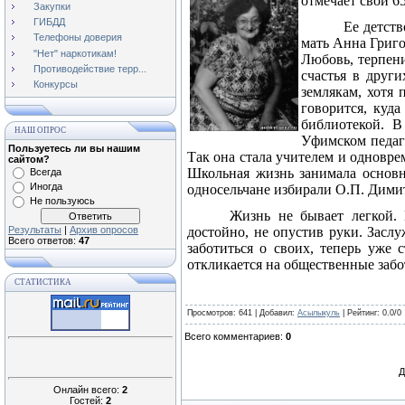
отмечает свой 6
Закупки
ГИБДД
Ее детст
Телефоны доверия
мать Анна Григо
"Нет" наркотикам!
Любовь, терпени
Противодействие терр...
счастья в друг
Конкурсы
землякам, хотя 
говорится, куда
библиотекой. В
НАШ ОПРОС
Уфимском педаго
Пользуетесь ли вы нашим
Так она стала учителем и одновре
сайтом?
Школьная жизнь занимала основн
Всегда
Иногда
односельчане избирали О.П. Димит
Не пользуюсь
Жизнь не бывает легкой.
Результаты
|
Архив опросов
достойно, не опустив руки. Засл
Всего ответов:
47
заботиться о своих, теперь уже 
откликается на общественные забо
СТАТИСТИКА
Просмотров
: 641 |
Добавил
:
Асылыкуль
|
Рейтинг
:
0.0
/
0
Всего комментариев
:
0
Д
Онлайн всего:
2
Гостей:
2